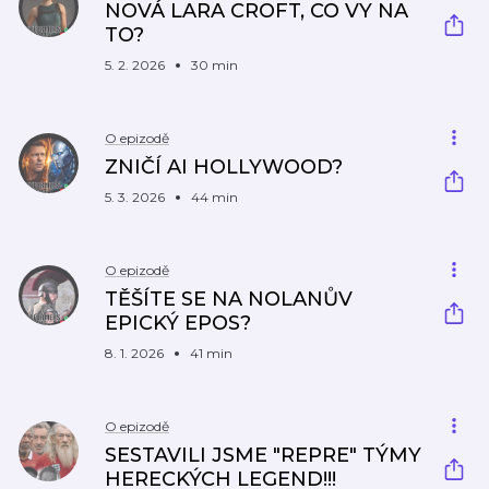
NOVÁ LARA CROFT, CO VY NA
TO?
5. 2. 2026
30 min
O epizodě
ZNIČÍ AI HOLLYWOOD?
5. 3. 2026
44 min
O epizodě
TĚŠÍTE SE NA NOLANŮV
EPICKÝ EPOS?
8. 1. 2026
41 min
O epizodě
SESTAVILI JSME "REPRE" TÝMY
HERECKÝCH LEGEND!!!