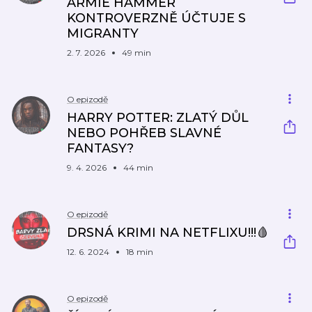
ARMIE HAMMER
KONTROVERZNĚ ÚČTUJE S
MIGRANTY
2. 7. 2026
49 min
O epizodě
HARRY POTTER: ZLATÝ DŮL
NEBO POHŘEB SLAVNÉ
FANTASY?
9. 4. 2026
44 min
O epizodě
DRSNÁ KRIMI NA NETFLIXU!!!🩸
12. 6. 2024
18 min
O epizodě