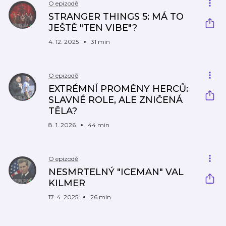
O epizodě
STRANGER THINGS 5: MÁ TO
JEŠTĚ "TEN VIBE"?
4. 12. 2025
31 min
O epizodě
EXTRÉMNÍ PROMĚNY HERCŮ:
SLAVNÉ ROLE, ALE ZNIČENÁ
TĚLA?
8. 1. 2026
44 min
O epizodě
NESMRTELNÝ "ICEMAN" VAL
KILMER
17. 4. 2025
26 min