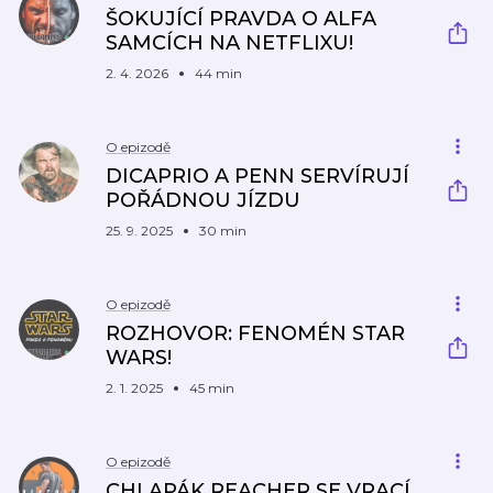
ŠOKUJÍCÍ PRAVDA O ALFA
SAMCÍCH NA NETFLIXU!
2. 4. 2026
44 min
O epizodě
DICAPRIO A PENN SERVÍRUJÍ
POŘÁDNOU JÍZDU
25. 9. 2025
30 min
O epizodě
ROZHOVOR: FENOMÉN STAR
WARS!
2. 1. 2025
45 min
O epizodě
CHLAPÁK REACHER SE VRACÍ