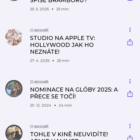
SPÍŠE BRAMBORU?
25. 5. 2025
25 min
O epizodě
STUDIO NA APPLE TV:
HOLLYWOOD JAK HO
NEZNÁTE!
27. 4. 2025
25 min
O epizodě
NOMINACE NA GLÓBY 2025: A
PŘECE SE TOČÍ!
29. 12. 2024
24 min
O epizodě
TOHLE V KINĚ NEUVIDÍTE!