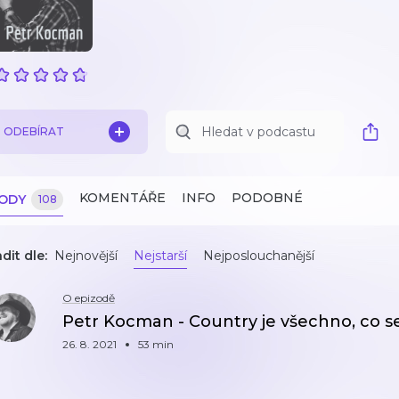
ODEBÍRAT
KOMENTÁŘE
INFO
PODOBNÉ
ZODY
108
dit dle:
Nejnovější
Nejstarší
Nejposlouchanější
O epizodě
Petr Kocman - Country je všechno, co se m
26. 8. 2021
53 min