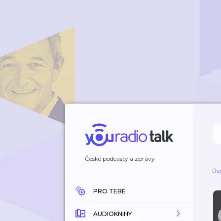
České podcasty a zprávy
Úv
PRO TEBE
AUDIOKNIHY