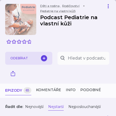
Děti a rodina
,
Rodičovství
Pediatrie na vlastní kůži
Podcast Pediatrie na
vlastní kůži
ODEBÍRAT
KOMENTÁŘE
INFO
PODOBNÉ
EPIZODY
65
Řadit dle:
Nejnovější
Nejstarší
Nejposlouchanější