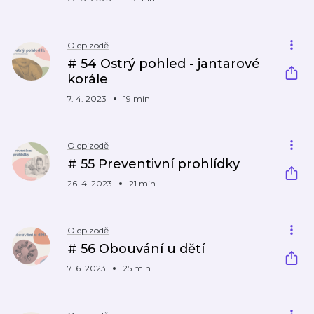
O epizodě
# 54 Ostrý pohled - jantarové
korále
7. 4. 2023
19 min
O epizodě
# 55 Preventivní prohlídky
26. 4. 2023
21 min
O epizodě
# 56 Obouvání u dětí
7. 6. 2023
25 min