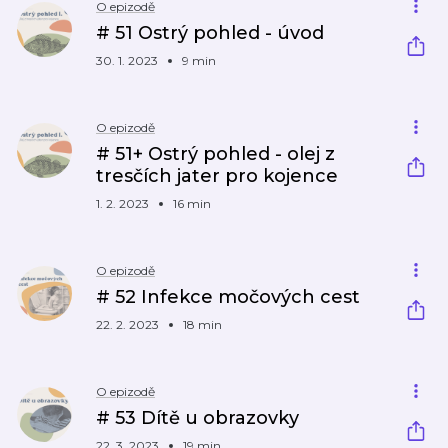
O epizodě
# 51 Ostrý pohled - úvod
30. 1. 2023
9 min
O epizodě
# 51+ Ostrý pohled - olej z
tresčích jater pro kojence
1. 2. 2023
16 min
O epizodě
# 52 Infekce močových cest
22. 2. 2023
18 min
O epizodě
# 53 Dítě u obrazovky
22. 3. 2023
19 min