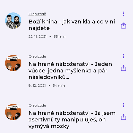
O epizodě
Boží kniha - jak vznikla a co v ní
najdete
22. 11. 2021
35 min
O epizodě
Na hraně náboženství - Jeden
vůdce, jedna myšlenka a pár
následovníků...
8. 12. 2021
54 min
O epizodě
Na hraně náboženství - Já jsem
asertivní, ty manipuluješ, on
vymývá mozky