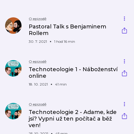
O epizodě
Pastoral Talk s Benjaminem
Rollem
30. 7. 2021
1 hod 16 min
O epizodě
Technoteologie 1 - Náboženství
online
18. 10. 2021
41 min
O epizodě
Technoteologie 2 - Adame, kde
jsi? Vypni už ten počítač a běž
ven!
25. 10. 2021
45 min