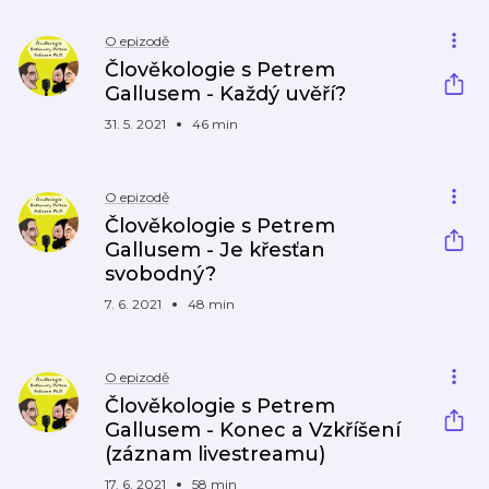
O epizodě
Člověkologie s Petrem
Gallusem - Každý uvěří?
31. 5. 2021
46 min
O epizodě
Člověkologie s Petrem
Gallusem - Je křesťan
svobodný?
7. 6. 2021
48 min
O epizodě
Člověkologie s Petrem
Gallusem - Konec a Vzkříšení
(záznam livestreamu)
17. 6. 2021
58 min