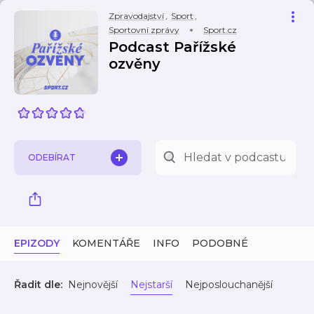
Zpravodajství
,
Sport
,
Sportovní zprávy
Sport.cz
Podcast Pařížské
ozvěny
ODEBÍRAT
EPIZODY
KOMENTÁŘE
INFO
PODOBNÉ
Řadit dle:
Nejnovější
Nejstarší
Nejposlouchanější