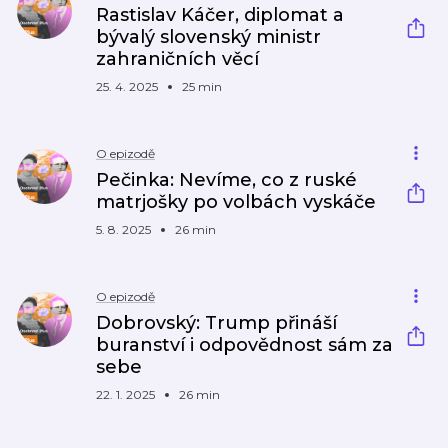
Rastislav Káčer, diplomat a
bývalý slovenský ministr
zahraničních věcí
25. 4. 2025
25 min
O epizodě
Pečinka: Nevíme, co z ruské
matrjošky po volbách vyskáče
5. 8. 2025
26 min
O epizodě
Dobrovský: Trump přináší
buranství i odpovědnost sám za
sebe
22. 1. 2025
26 min