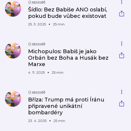
O epizodě
Šídlo: Bez Babiše ANO oslabí,
pokud bude vůbec existovat
25. 3. 2025
25 min
O epizodě
Michopulos: Babiš je jako
Orbán bez Boha a Husák bez
Marxe
4. 11. 2025
25 min
O epizodě
Bříza: Trump má proti Íránu
připravené unikátní
bombardéry
23. 4. 2025
25 min