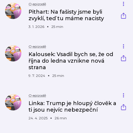
O epizodě
Pithart: Na fašisty jsme byli
zvyklí, teď tu máme nacisty
3. 1. 2026
25 min
O epizodě
Kalousek: Vsadil bych se, že od
října do ledna vznikne nová
strana
9. 7. 2024
25 min
O epizodě
Linka: Trump je hloupý člověk a
ti jsou nejvíc nebezpeční
24. 4. 2025
26 min