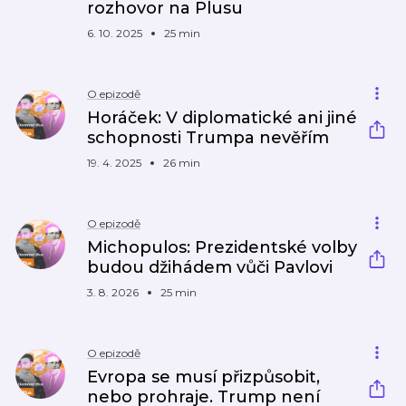
rozhovor na Plusu
6. 10. 2025
25 min
O epizodě
Horáček: V diplomatické ani jiné
schopnosti Trumpa nevěřím
19. 4. 2025
26 min
O epizodě
Michopulos: Prezidentské volby
budou džihádem vůči Pavlovi
3. 8. 2026
25 min
O epizodě
Evropa se musí přizpůsobit,
nebo prohraje. Trump není