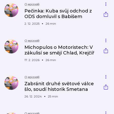
O epizodě
Pečinka: Kuba svůj odchod z
ODS domluvil s Babišem
2. 12. 2025
26 min
O epizodě
Michopulos o Motoristech: V
zákulisí se smějí Chlad, Krejčíř
17. 2. 2026
26 min
O epizodě
Zabránit druhé světové válce
šlo, soudí historik Smetana
26. 12. 2024
25 min
O epizodě