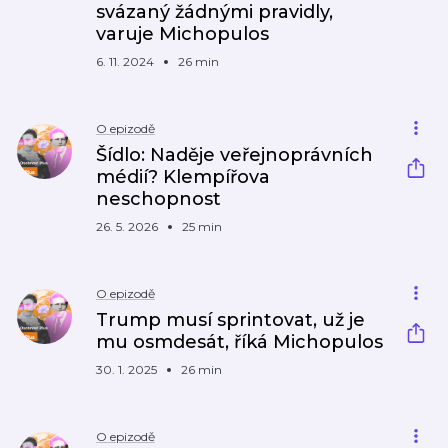
svázaný žádnými pravidly,
varuje Michopulos
6. 11. 2024
26 min
O epizodě
Šídlo: Naděje veřejnoprávních
médií? Klempířova
neschopnost
26. 5. 2026
25 min
O epizodě
Trump musí sprintovat, už je
mu osmdesát, říká Michopulos
30. 1. 2025
26 min
O epizodě