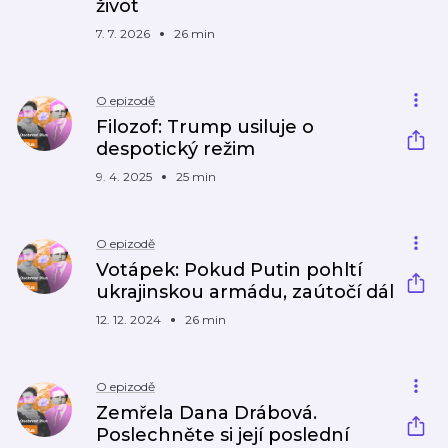
život
7. 7. 2026
26 min
O epizodě
Filozof: Trump usiluje o
despotický režim
9. 4. 2025
25 min
O epizodě
Votápek: Pokud Putin pohltí
ukrajinskou armádu, zaútočí dál
12. 12. 2024
26 min
O epizodě
Zemřela Dana Drábová.
Poslechněte si její poslední