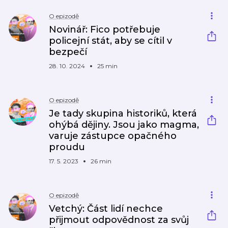
O epizodě
Novinář: Fico potřebuje
policejní stát, aby se cítil v
bezpečí
28. 10. 2024
25 min
O epizodě
Je tady skupina historiků, která
ohýbá dějiny. Jsou jako magma,
varuje zástupce opačného
proudu
17. 5. 2023
26 min
O epizodě
Vetchý: Část lidí nechce
přijmout odpovědnost za svůj