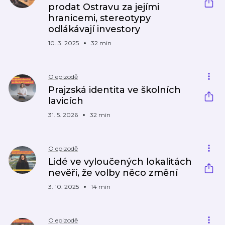
prodat Ostravu za jejími
hranicemi, stereotypy
odlákávají investory
10. 3. 2025
32 min
O epizodě
Prajzská identita ve školních
lavicích
31. 5. 2026
32 min
O epizodě
Lidé ve vyloučených lokalitách
nevěří, že volby něco změní
3. 10. 2025
14 min
O epizodě