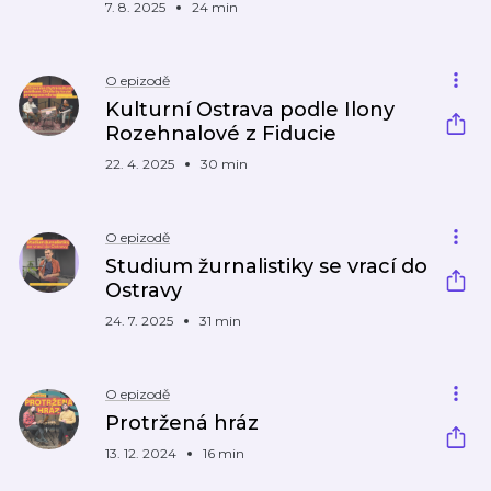
7. 8. 2025
24 min
O epizodě
Kulturní Ostrava podle Ilony
Rozehnalové z Fiducie
22. 4. 2025
30 min
O epizodě
Studium žurnalistiky se vrací do
Ostravy
24. 7. 2025
31 min
O epizodě
Protržená hráz
13. 12. 2024
16 min