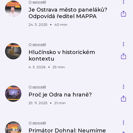
O epizodě
Je Ostrava město paneláků?
Odpovídá ředitel MAPPA
24. 3. 2025
40 min
O epizodě
Hlučínsko v historickém
kontextu
4. 3. 2026
29 min
O epizodě
Proč je Odra na hraně?
29. 11. 2025
21 min
O epizodě
Primátor Dohnal: Neumíme