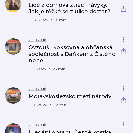
Lidé z domova ztrácí návyky.
Jak je těžké se z ulice dostat?
21. 10. 2025
16 min
O epizodě
Ovzduší, koksovna a občanská
společnost s Daňkem z Čistého
nebe
19. 5. 2025
24 min
O epizodě
Moravskoslezsko mezi národy
22. 5. 2026
43 min
O epizodě
Hledání obsahu Černé kostka