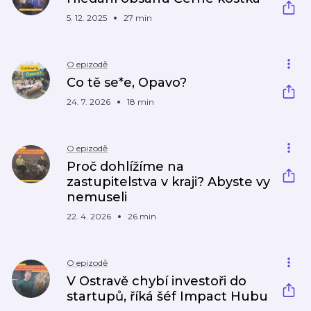
5. 12. 2025
27 min
O epizodě
Co tě se*e, Opavo?
24. 7. 2026
18 min
O epizodě
Proč dohlížíme na
zastupitelstva v kraji? Abyste vy
nemuseli
22. 4. 2026
26 min
O epizodě
V Ostravě chybí investoři do
startupů, říká šéf Impact Hubu