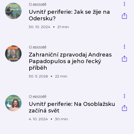
O epizodě
Uvnitř periferie: Jak se žije na
Odersku?
30. 10. 2024
21 min
O epizodě
Zahraniční zpravodaj Andreas
Papadopulos a jeho řecký
příběh
30. 5. 2026
22 min
O epizodě
Uvnitř periferie: Na Osoblažsku
začíná svět
4. 10. 2024
30 min