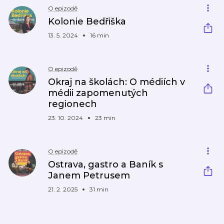
O epizodě
Kolonie Bedřiška
13. 5. 2024
16 min
O epizodě
Okraj na školách: O médiích v
médii zapomenutých
regionech
23. 10. 2024
23 min
O epizodě
Ostrava, gastro a Baník s
Janem Petrusem
21. 2. 2025
31 min