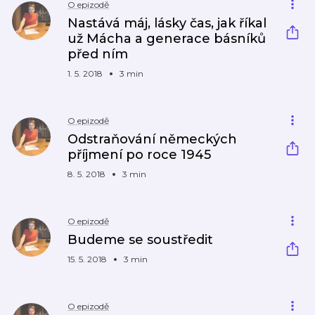
O epizodě
Nastává máj, lásky čas, jak říkal
už Mácha a generace básníků
před ním
1. 5. 2018
3 min
O epizodě
Odstraňování německých
příjmení po roce 1945
8. 5. 2018
3 min
O epizodě
Budeme se soustředit
15. 5. 2018
3 min
O epizodě