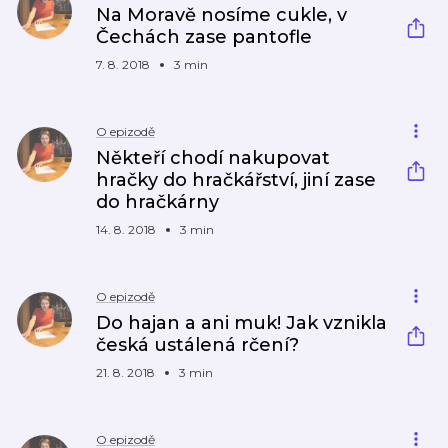
Na Moravě nosíme cukle, v
Čechách zase pantofle
7. 8. 2018
3 min
O epizodě
Někteří chodí nakupovat
hračky do hračkářství, jiní zase
do hračkárny
14. 8. 2018
3 min
O epizodě
Do hajan a ani muk! Jak vznikla
česká ustálená rčení?
21. 8. 2018
3 min
O epizodě