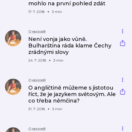
mohlo na první pohled zdát
17. 7. 2018
3 min
O epizodě
Není vonja jako vůně.
Bulharština ráda klame Čechy
zrádnými slovy
24. 7. 2018
3 min
O epizodě
O angličtině můžeme s jistotou
říct, že je jazykem světovým. Ale
co třeba němčina?
31. 7. 2018
3 min
O epizodě