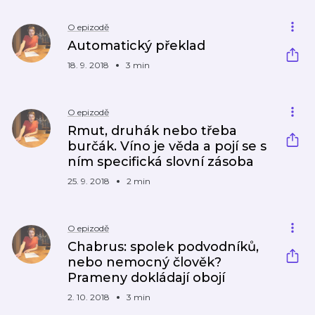
O epizodě
Automatický překlad
18. 9. 2018
3 min
O epizodě
Rmut, druhák nebo třeba
burčák. Víno je věda a pojí se s
ním specifická slovní zásoba
25. 9. 2018
2 min
O epizodě
Chabrus: spolek podvodníků,
nebo nemocný člověk?
Prameny dokládají obojí
2. 10. 2018
3 min