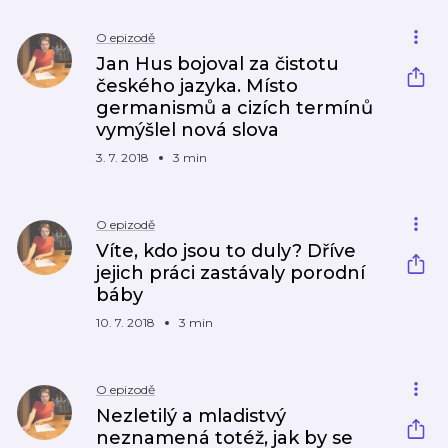
O epizodě
Jan Hus bojoval za čistotu
českého jazyka. Místo
germanismů a cizích termínů
vymýšlel nová slova
3. 7. 2018
3 min
O epizodě
Víte, kdo jsou to duly? Dříve
jejich práci zastávaly porodní
báby
10. 7. 2018
3 min
O epizodě
Nezletilý a mladistvý
neznamená totéž, jak by se