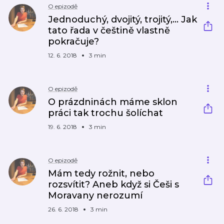
O epizodě
Jednoduchý, dvojitý, trojitý,… Jak
tato řada v češtině vlastně
pokračuje?
12. 6. 2018
3 min
O epizodě
O prázdninách máme sklon
práci tak trochu šolíchat
19. 6. 2018
3 min
O epizodě
Mám tedy rožnit, nebo
rozsvítit? Aneb když si Češi s
Moravany nerozumí
26. 6. 2018
3 min