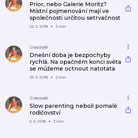
Prior, nebo Galerie Moritz?
Místní pojmenování mají ve
společnosti určitou setrvačnost
22. 5. 2018
3 min
O epizodě
Dnešní doba je bezpochyby
rychlá. Na opačném konci světa
se můžeme octnout natotata
29. 5. 2018
2 min
O epizodě
Slow parenting neboli pomalé
rodičovství
5. 6. 2018
3 min