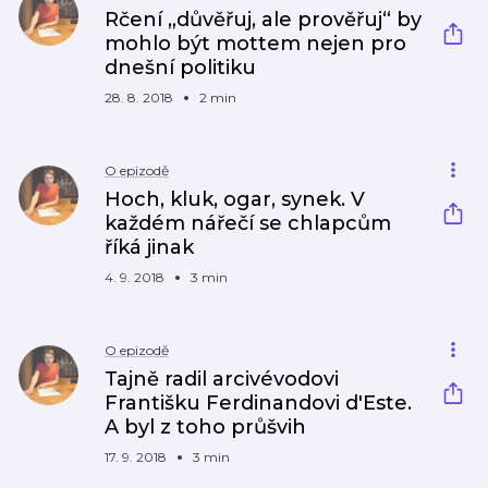
Rčení „důvěřuj, ale prověřuj“ by
mohlo být mottem nejen pro
dnešní politiku
28. 8. 2018
2 min
O epizodě
Hoch, kluk, ogar, synek. V
každém nářečí se chlapcům
říká jinak
4. 9. 2018
3 min
O epizodě
Tajně radil arcivévodovi
Františku Ferdinandovi d'Este.
A byl z toho průšvih
17. 9. 2018
3 min