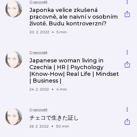
O epizodě
Japonka velice zkušená
pracovně, ale naivní v osobním
životě. Budu kontroverzní?
20. 2. 2022
5 min
O epizodě
Japanese woman living in
Czechia | HR | Psychology
|Know-How| Real Life | Mindset
| Business |
24. 2. 2022
4 min
O epizodě
チェコで生きた証し
26. 2. 2022
30 min