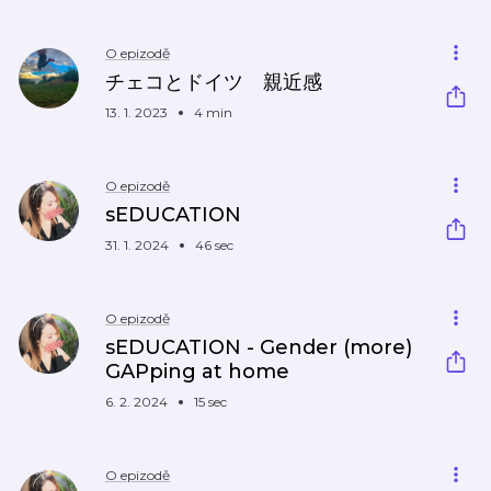
O epizodě
チェコとドイツ 親近感
13. 1. 2023
4 min
O epizodě
sEDUCATION
31. 1. 2024
46 sec
O epizodě
sEDUCATION - Gender (more)
GAPping at home
6. 2. 2024
15 sec
O epizodě