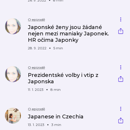
26. 9. 2022
8 min
O epizodě
Japonské ženy jsou žádané
nejen mezi maniaky Japonek.
HR očima Japonky
28. 9. 2022
5 min
O epizodě
Prezidentské volby i vtip z
Japonska
11. 1. 2023
8 min
O epizodě
Japanese in Czechia
13. 1. 2023
3 min