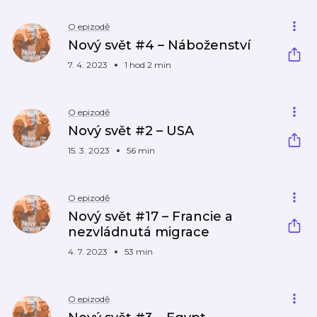
O epizodě
Nový svět #4 – Náboženství
7. 4. 2023
1 hod 2 min
O epizodě
Nový svět #2 – USA
15. 3. 2023
56 min
O epizodě
Nový svět #17 – Francie a
nezvládnutá migrace
4. 7. 2023
53 min
O epizodě