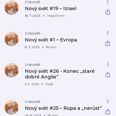
O epizodě
Nový svět #19 – Izrael
18. 7. 2023
1 hod 21 min
O epizodě
Nový svět #1 – Evropa
8. 3. 2023
56 min
O epizodě
Nový svět #26 - Konec „staré
dobré Anglie“
5. 9. 2023
1 hod
O epizodě
Nový svět #25 – Ropa a „nerůst“
29. 8. 2023
59 min