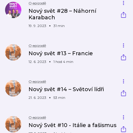
O epizodě
Nový svět #28 – Náhorní
Karabach
19. 9. 2023
31 min
O epizodě
Nový svět #13 – Francie
12. 6. 2023
1 hod 4 min
O epizodě
Nový svět #14 – Světoví lídři
21. 6. 2023
53 min
O epizodě
Nový Svět #10 - Itálie a fašismus