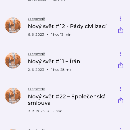
O epizodě
Nový svět #12 - Pády civilizací
6. 6. 2023
1 hod 13 min
O epizodě
Nový svět #11 – Írán
2. 6. 2023
1 hod 28 min
O epizodě
Nový svět #22 – Společenská
smlouva
8. 8. 2023
51 min