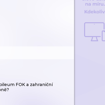
ubileum FOK a zahraniční
óně?