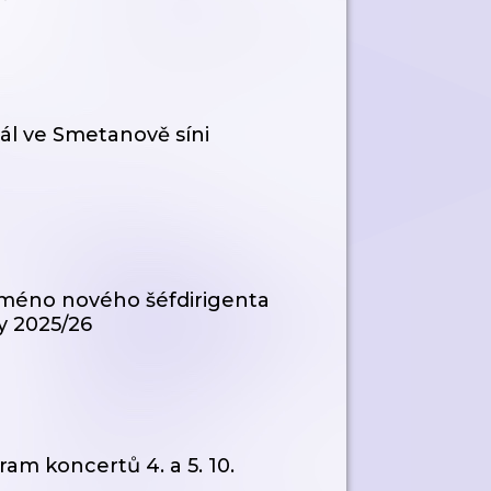
tál ve Smetanově síni
jméno nového šéfdirigenta
y 2025/26
am koncertů 4. a 5. 10.
u