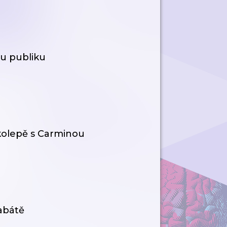
mu publiku
kolepě s Carminou
kabátě