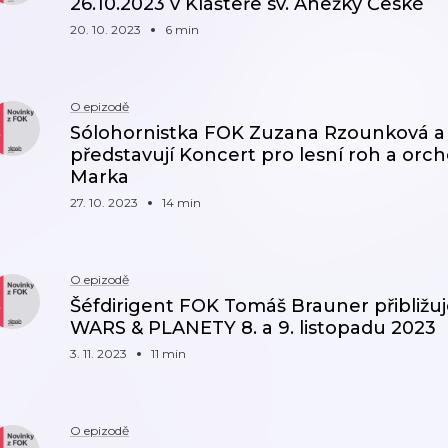
26.10.2023 v Klášteře sv. Anežky České
20. 10. 2023
6 min
O epizodě
Sólohornistka FOK Zuzana Rzounková a 
představují Koncert pro lesní roh a orc
Marka
27. 10. 2023
14 min
O epizodě
Šéfdirigent FOK Tomáš Brauner přibliž
WARS & PLANETY 8. a 9. listopadu 2023
3. 11. 2023
11 min
O epizodě