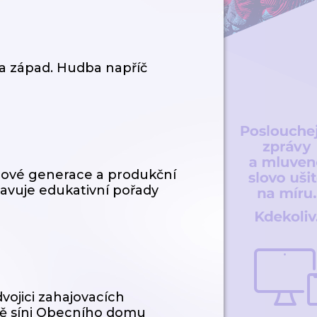
a západ. Hudba napříč
nové generace a produkční
avuje edukativní pořady
vojici zahajovacích
ově síni Obecního domu