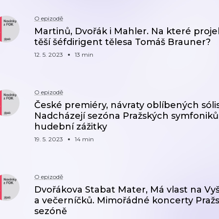
O epizodě
Martinů, Dvořák i Mahler. Na které proje
těší šéfdirigent tělesa Tomáš Brauner?
12. 5. 2023
13 min
O epizodě
České premiéry, návraty oblíbených sólist
Nadcházejí sezóna Pražských symfoniků
hudební zážitky
19. 5. 2023
14 min
O epizodě
Dvořákova Stabat Mater, Má vlast na Vy
a večerníčků. Mimořádné koncerty Praž
sezóně