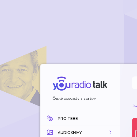
České podcasty a zprávy
Úv
PRO TEBE
AUDIOKNIHY