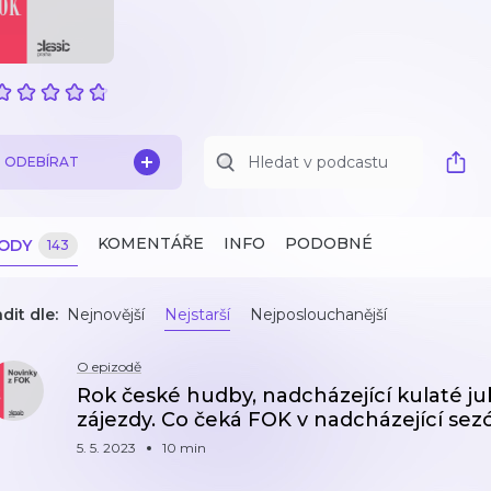
ODEBÍRAT
KOMENTÁŘE
INFO
PODOBNÉ
ZODY
143
dit dle:
Nejnovější
Nejstarší
Nejposlouchanější
O epizodě
Rok české hudby, nadcházející kulaté j
zájezdy. Co čeká FOK v nadcházející sez
5. 5. 2023
10 min