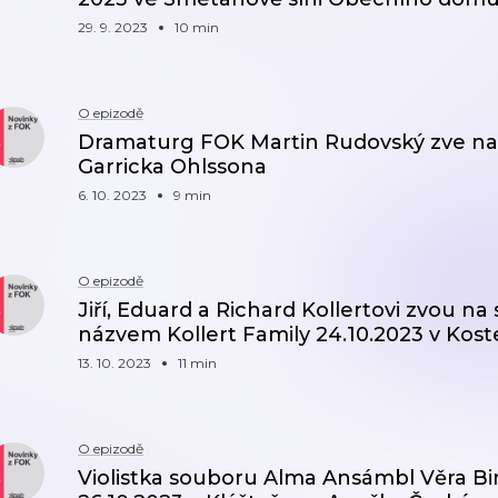
29. 9. 2023
10 min
O epizodě
Dramaturg FOK Martin Rudovský zve na p
Garricka Ohlssona
6. 10. 2023
9 min
O epizodě
Jiří, Eduard a Richard Kollertovi zvou na
názvem Kollert Family 24.10.2023 v Kost
13. 10. 2023
11 min
O epizodě
Violistka souboru Alma Ansámbl Věra Bi