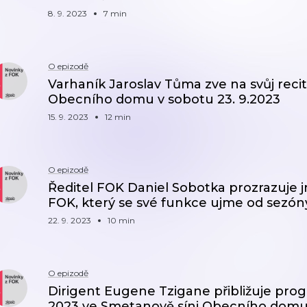
8. 9. 2023
7 min
O epizodě
Varhaník Jaroslav Tůma zve na svůj reci
Obecního domu v sobotu 23. 9.2023
15. 9. 2023
12 min
O epizodě
Ředitel FOK Daniel Sobotka prozrazuje 
FOK, který se své funkce ujme od sezón
22. 9. 2023
10 min
O epizodě
Dirigent Eugene Tzigane přibližuje progr
2023 ve Smetanově síni Obecního dom