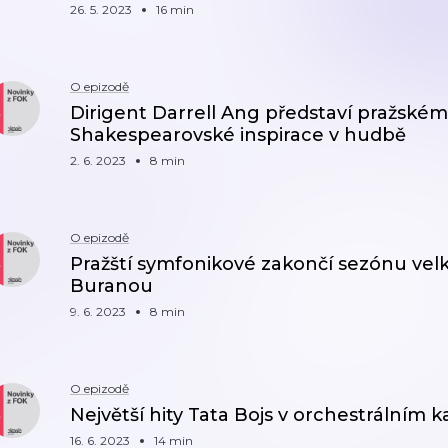
26. 5. 2023
16 min
O epizodě
Dirigent Darrell Ang představí pražské
Shakespearovské inspirace v hudbě
2. 6. 2023
8 min
O epizodě
Pražští symfonikové zakončí sezónu vel
Buranou
9. 6. 2023
8 min
O epizodě
Největší hity Tata Bojs v orchestrálním 
16. 6. 2023
14 min