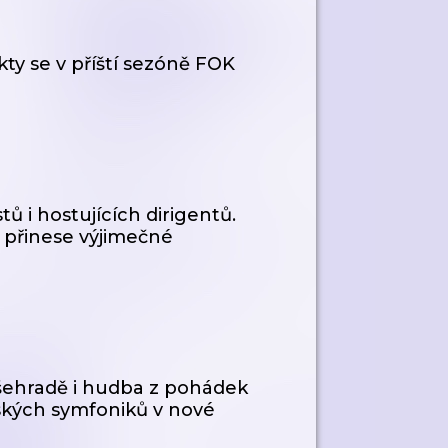
kty se v příští sezóně FOK
ů i hostujících dirigentů.
 přinese výjimečné
šehradě i hudba z pohádek
ských symfoniků v nové