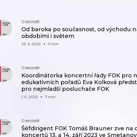
O epizodě
Od baroka po současnost, od východu n
obdobími i světem
23. 6. 2023
11 min
O epizodě
Koordinátorka koncertní řady FOK pro 
edukativních pořadů Eva Kolková předst
pro nejmladší posluchače FOK
1. 9. 2023
7 min
O epizodě
Šéfdirigent FOK Tomáš Brauner zve na d
koncertů 13. a 14. září 2023 ve Smetan