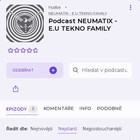
Hudba
NEUMATIX - E.U TEKNO FAMILY
Podcast NEUMATIX -
E.U TEKNO FAMILY
ODEBÍRAT
KOMENTÁŘE
INFO
PODOBNÉ
EPIZODY
5
Řadit dle:
Nejnovější
Nejstarší
Nejposlouchanější