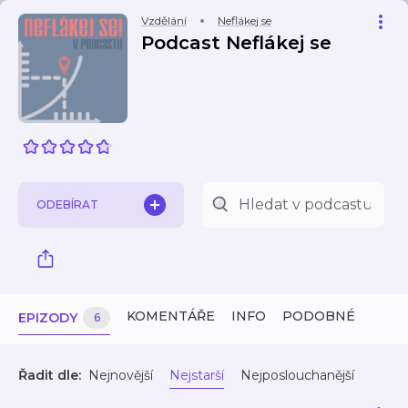
Vzdělání
Neflákej se
Podcast Neflákej se
ODEBÍRAT
KOMENTÁŘE
INFO
PODOBNÉ
EPIZODY
6
Řadit dle:
Nejnovější
Nejstarší
Nejposlouchanější