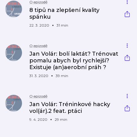
O epizodě
8 tipů na zlepšení kvality
spánku
22. 3. 2020
31 min
O epizodě
Jan Volár: bolí laktát? Trénovat
pomalu abych byl rychlejší?
Existuje (an)aerobní práh ?
31. 3. 2020
39 min
O epizodě
Jan Volár: Tréninkové hacky
vol(ár).2 feat. ptáci
9. 4. 2020
29 min