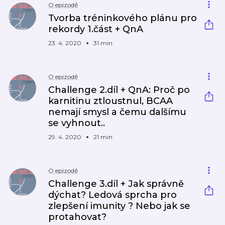
O epizodě
Tvorba tréninkového plánu pro
rekordy 1.část + QnA
23. 4. 2020
31 min
O epizodě
Challenge 2.díl + QnA: Proč po
karnitinu ztloustnul, BCAA
nemají smysl a čemu dalšímu
se vyhnout..
29. 4. 2020
21 min
O epizodě
Challenge 3.díl + Jak správně
dýchat? Ledová sprcha pro
zlepšení imunity ? Nebo jak se
protahovat?