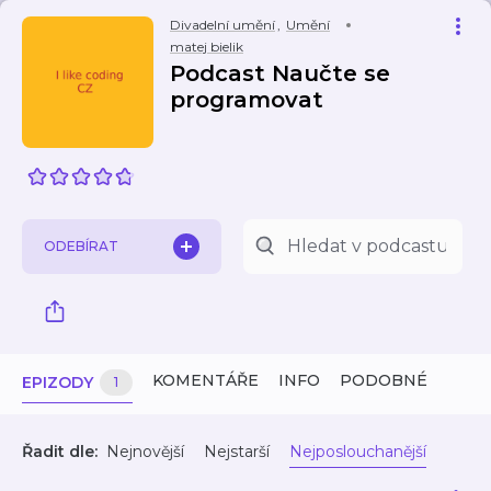
Divadelní umění
,
Umění
matej bielik
Podcast Naučte se
programovat
ODEBÍRAT
KOMENTÁŘE
INFO
PODOBNÉ
EPIZODY
1
Řadit dle:
Nejnovější
Nejstarší
Nejposlouchanější