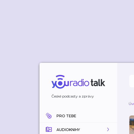
České podcasty a zprávy
Úv
PRO TEBE
AUDIOKNIHY