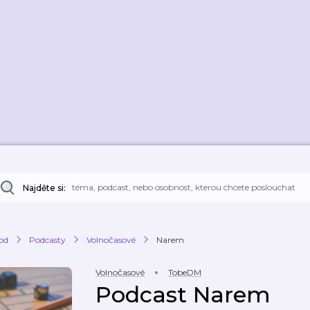
Najděte si:
od
Podcasty
Volnočasové
Narem
Volnočasové
TobeDM
Podcast Narem