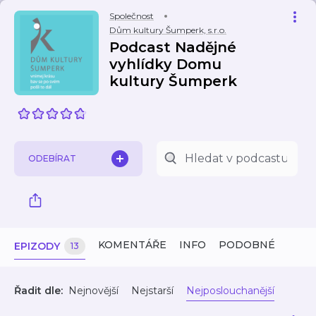
Společnost
Dům kultury Šumperk, s.r.o.
Podcast Nadějné
vyhlídky Domu
kultury Šumperk
ODEBÍRAT
KOMENTÁŘE
INFO
PODOBNÉ
EPIZODY
13
Řadit dle:
Nejnovější
Nejstarší
Nejposlouchanější