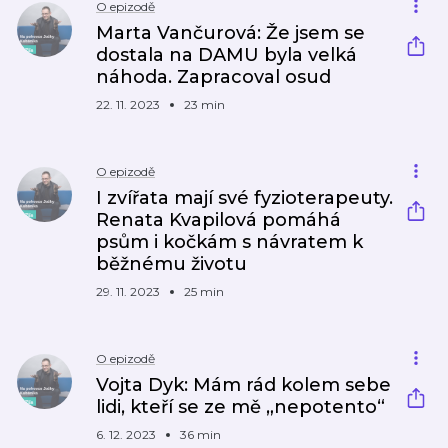
O epizodě
Marta Vančurová: Že jsem se
dostala na DAMU byla velká
náhoda. Zapracoval osud
22. 11. 2023
23 min
O epizodě
I zvířata mají své fyzioterapeuty.
Renata Kvapilová pomáhá
psům i kočkám s návratem k
běžnému životu
29. 11. 2023
25 min
O epizodě
Vojta Dyk: Mám rád kolem sebe
lidi, kteří se ze mě „nepotento“
6. 12. 2023
36 min