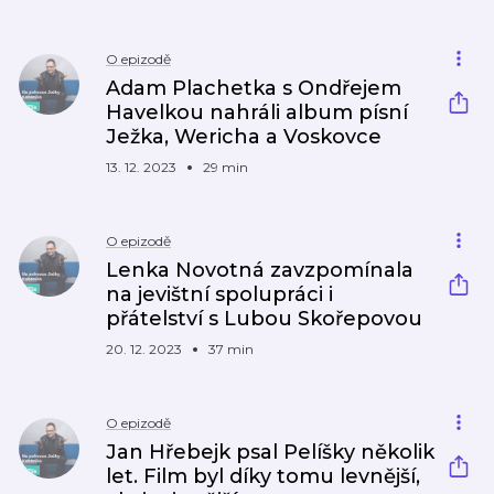
O epizodě
Adam Plachetka s Ondřejem
Havelkou nahráli album písní
Ježka, Wericha a Voskovce
13. 12. 2023
29 min
O epizodě
Lenka Novotná zavzpomínala
na jevištní spolupráci i
přátelství s Lubou Skořepovou
20. 12. 2023
37 min
O epizodě
Jan Hřebejk psal Pelíšky několik
let. Film byl díky tomu levnější,