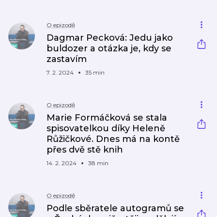
O epizodě
Dagmar Pecková: Jedu jako
buldozer a otázka je, kdy se
zastavím
7. 2. 2024
35 min
O epizodě
Marie Formáčková se stala
spisovatelkou díky Heleně
Růžičkové. Dnes má na kontě
přes dvě stě knih
14. 2. 2024
38 min
O epizodě
Podle sběratele autogramů se