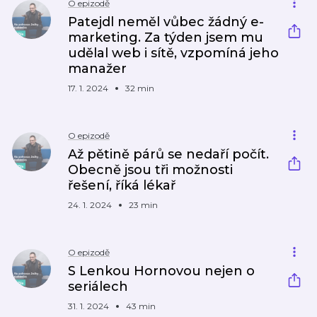
O epizodě
Patejdl neměl vůbec žádný e-
marketing. Za týden jsem mu
udělal web i sítě, vzpomíná jeho
manažer
17. 1. 2024
32 min
O epizodě
Až pětině párů se nedaří počít.
Obecně jsou tři možnosti
řešení, říká lékař
24. 1. 2024
23 min
O epizodě
S Lenkou Hornovou nejen o
seriálech
31. 1. 2024
43 min