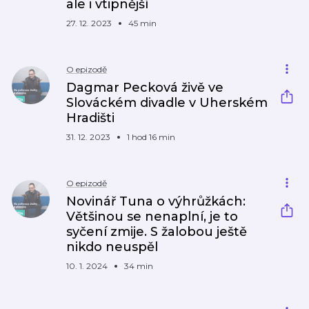
ale i vtipnější
27. 12. 2023
45 min
O epizodě
Dagmar Pecková živě ve
Slováckém divadle v Uherském
Hradišti
31. 12. 2023
1 hod 16 min
O epizodě
Novinář Tuna o výhrůžkách:
Většinou se nenaplní, je to
syčení zmije. S žalobou ještě
nikdo neuspěl
10. 1. 2024
34 min