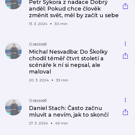
Petr Sýkora z nadace Dobrý
anděl: Pokud chce člověk
změnit svět, měl by začít u sebe
13. 3. 2024
30 min
O epizodě
Michal Nesvadba: Do Školky
chodil téměř čtvrt století a
scénáře k ní si nepsal, ale
maloval
20. 3. 2024
33 min
O epizodě
Daniel Stach: Často začnu
mluvit a nevím, jak to skončí
27. 3. 2024
43 min