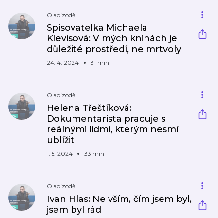
O epizodě
Spisovatelka Michaela
Klevisová: V mých knihách je
důležité prostředí, ne mrtvoly
24. 4. 2024
31 min
O epizodě
Helena Třeštíková:
Dokumentarista pracuje s
reálnými lidmi, kterým nesmí
ublížit
1. 5. 2024
33 min
O epizodě
Ivan Hlas: Ne vším, čím jsem byl,
jsem byl rád