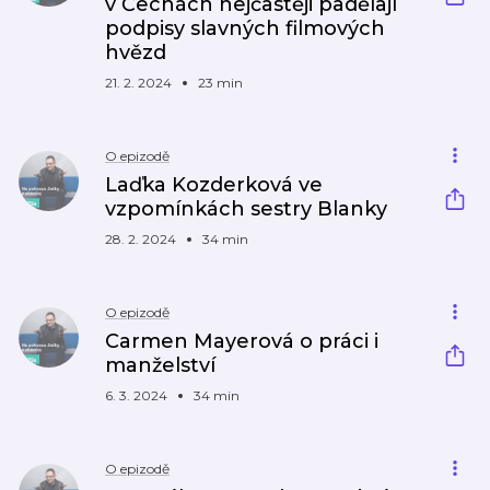
v Čechách nejčastěji padělají
podpisy slavných filmových
hvězd
21. 2. 2024
23 min
O epizodě
Laďka Kozderková ve
vzpomínkách sestry Blanky
28. 2. 2024
34 min
O epizodě
Carmen Mayerová o práci i
manželství
6. 3. 2024
34 min
O epizodě