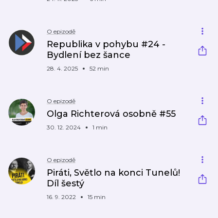
O epizodě
Republika v pohybu #24 -
Bydlení bez šance
28. 4. 2025
52 min
O epizodě
Olga Richterová osobně #55
30. 12. 2024
1 min
O epizodě
Piráti, Světlo na konci Tunelů!
Díl šestý
16. 9. 2022
15 min