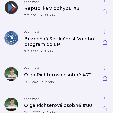
O epizodě
Republika v pohybu #3
7. 11. 2024
22 min
O epizodě
Bezpečná Společnost Volební
program do EP
3. 5. 2024
2 min
O epizodě
Olga Richterová osobně #72
19. 8. 2025
7 min
O epizodě
Olga Richterová osobně #80
24. 11. 2025
6 min