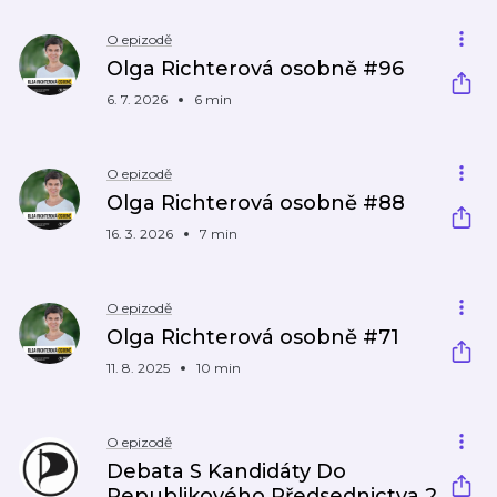
O epizodě
Olga Richterová osobně #96
6. 7. 2026
6 min
O epizodě
Olga Richterová osobně #88
16. 3. 2026
7 min
O epizodě
Olga Richterová osobně #71
11. 8. 2025
10 min
O epizodě
Debata S Kandidáty Do
Republikového Předsednictva 2