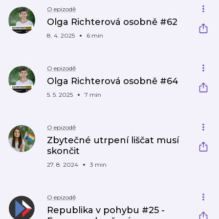
O epizodě
Olga Richterová osobně #62
8. 4. 2025
6 min
O epizodě
Olga Richterová osobně #64
5. 5. 2025
7 min
O epizodě
Zbytečné utrpení liščat musí
skončit
27. 8. 2024
3 min
O epizodě
Republika v pohybu #25 -