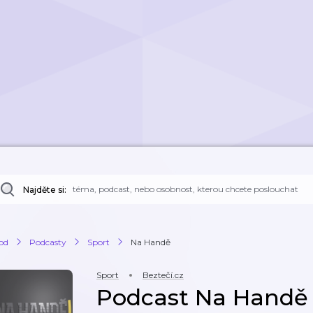
Najděte si:
od
Podcasty
Sport
Na Handě
Sport
Beztečí.cz
Podcast Na Handě