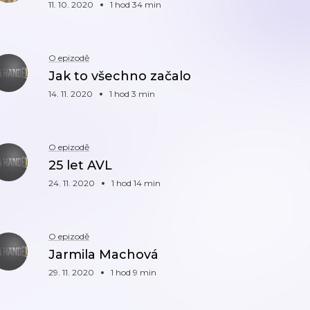
11. 10. 2020
1 hod 34 min
O epizodě
Jak to všechno začalo
14. 11. 2020
1 hod 3 min
O epizodě
25 let AVL
24. 11. 2020
1 hod 14 min
O epizodě
Jarmila Machová
29. 11. 2020
1 hod 9 min