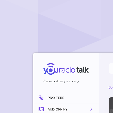
České podcasty a zprávy
Úv
PRO TEBE
AUDIOKNIHY