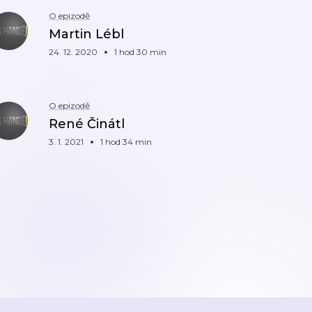
O epizodě
Martin Lébl
24. 12. 2020
1 hod 30 min
O epizodě
René Činátl
3. 1. 2021
1 hod 34 min