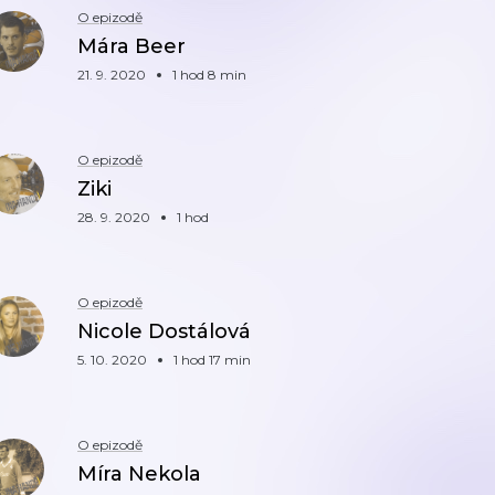
O epizodě
Mára Beer
21. 9. 2020
1 hod 8 min
O epizodě
Ziki
28. 9. 2020
1 hod
O epizodě
Nicole Dostálová
5. 10. 2020
1 hod 17 min
O epizodě
Míra Nekola