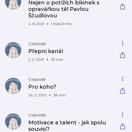
Nejen o potížích bikinek s
opravářkou těl Pavlou
Ščudlovou
4. 6. 2021
1 hod 21 min
O epizodě
Přepni kanál
2. 2. 2021
39 min
O epizodě
Pro koho?
24. 2. 2021
28 min
O epizodě
Motivace a talent - jak spolu
souvisí?