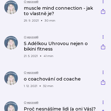
O epizodě
muscle mind connection - jak
to vlastně je?
29. 9. 2021
30 min
O epizodě
S Adélkou Uhrovou nejen o
bikini fitness
21. 5. 2021
41 min
O epizodě
o coachování od coache
1. 12. 2021
32 min
O epizodě
Proč nesnášíme lidi (a oni Vás)?