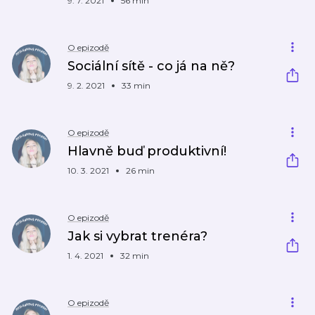
9. 7. 2021
56 min
O epizodě
Sociální sítě - co já na ně?
9. 2. 2021
33 min
O epizodě
Hlavně buď produktivní!
10. 3. 2021
26 min
O epizodě
Jak si vybrat trenéra?
1. 4. 2021
32 min
O epizodě