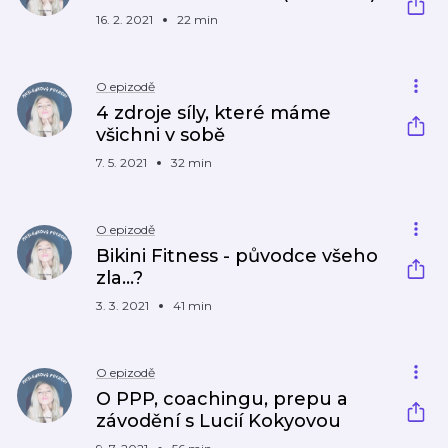
16. 2. 2021
22 min
O epizodě
4 zdroje síly, které máme
všichni v sobě
7. 5. 2021
32 min
O epizodě
Bikini Fitness - původce všeho
zla...?
3. 3. 2021
41 min
O epizodě
O PPP, coachingu, prepu a
závodění s Lucií Kokyovou