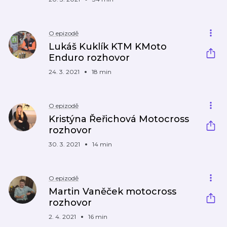
O epizodě
Lukáš Kuklík KTM KMoto
Enduro rozhovor
24. 3. 2021
18 min
O epizodě
Kristýna Řeřichová Motocross
rozhovor
30. 3. 2021
14 min
O epizodě
Martin Vaněček motocross
rozhovor
2. 4. 2021
16 min