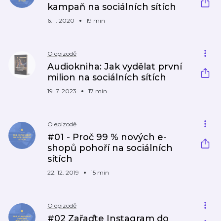
kampaň na sociálních sítích
6. 1. 2020
19 min
O epizodě
Audiokniha: Jak vydělat první
milion na sociálních sítích
19. 7. 2023
17 min
O epizodě
#01 - Proč 99 % nových e-
shopů pohoří na sociálních
sítích
22. 12. 2019
15 min
O epizodě
#02 Zařaďte Instagram do