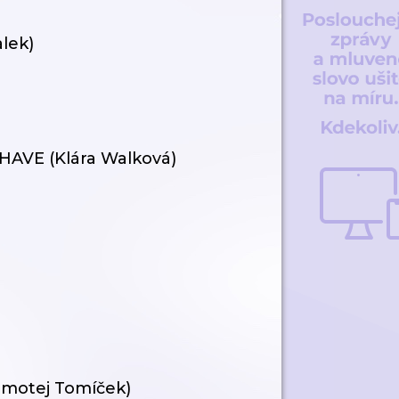
alek)
 HAVE (Klára Walková)
(Timotej Tomíček)