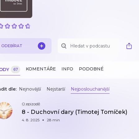
ODEBÍRAT
KOMENTÁŘE
INFO
PODOBNÉ
ZODY
67
dit dle:
Nejnovější
Nejstarší
Nejposlouchanější
O epizodě
8 - Duchovní dary (Timotej Tomíček)
4. 8. 2025
28 min