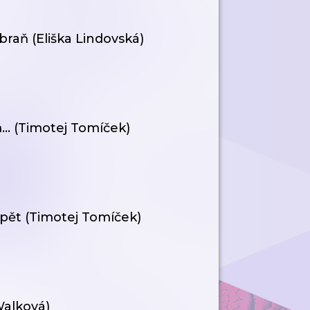
braň (Eliška Lindovská)
.. (Timotej Tomíček)
 pět (Timotej Tomíček)
Walková)