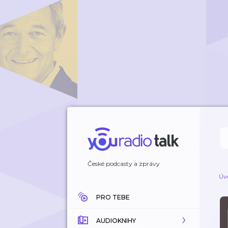
České podcasty a zprávy
Úv
PRO TEBE
AUDIOKNIHY