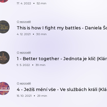
17. 4. 2022
52 min
O epizodě
This is how I fight my battles - Daniela 
4. 12. 2021
30 min
O epizodě
1 - Better together - Jednota je klíč (Kl
9. 5. 2022
39 min
O epizodě
4 - Ježíš mění vše - Ve službách králi (Kl
15. 10. 2021
29 min