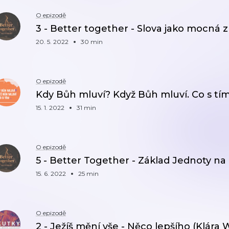
O epizodě
3 - Better together - Slova jako mocná z
20. 5. 2022
30 min
O epizodě
Kdy Bůh mluví? Když Bůh mluví. Co s tím.
15. 1. 2022
31 min
O epizodě
5 - Better Together - Základ Jednoty na
15. 6. 2022
25 min
O epizodě
2 - Ježíš mění vše - Něco lepšího (Klára 