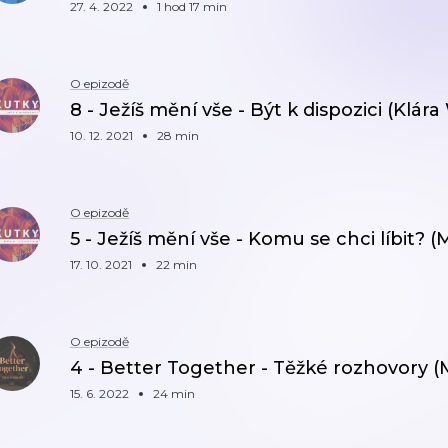
27. 4. 2022
1 hod 17 min
O epizodě
8 - Ježíš mění vše - Být k dispozici (Klár
10. 12. 2021
28 min
O epizodě
5 - Ježíš mění vše - Komu se chci líbit? (
17. 10. 2021
22 min
O epizodě
4 - Better Together - Těžké rozhovory (
15. 6. 2022
24 min