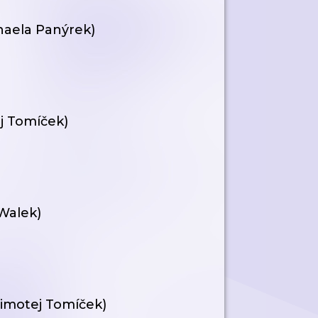
chaela Panýrek)
ej Tomíček)
 Walek)
(Timotej Tomíček)