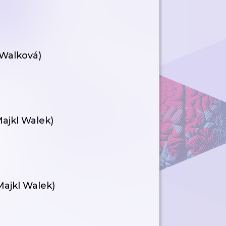
a Walková)
Majkl Walek)
Majkl Walek)