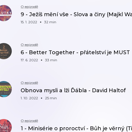
O epizodě
9 - Ježíš mění vše - Slova a činy (Majkl W
15. 1. 2022
32 min
O epizodě
6 - Better Together - přátelství je MUST
17. 6. 2022
33 min
O epizodě
Obnova mysli a lži Ďábla - David Haltof
1. 10. 2022
25 min
O epizodě
1 - Minisérie o proroctví - Bůh je věrný 