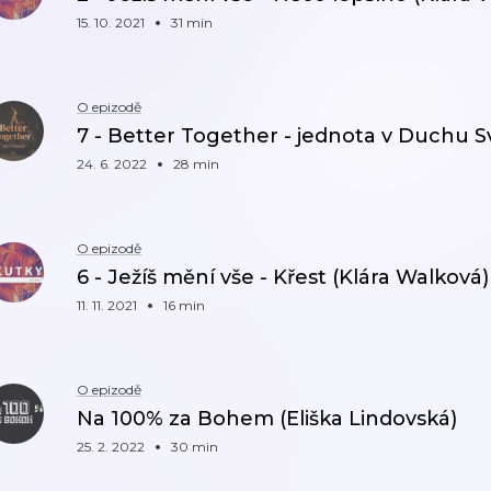
15. 10. 2021
31 min
O epizodě
7 - Better Together - jednota v Duchu 
24. 6. 2022
28 min
O epizodě
6 - Ježíš mění vše - Křest (Klára Walková)
11. 11. 2021
16 min
O epizodě
Na 100% za Bohem (Eliška Lindovská)
25. 2. 2022
30 min