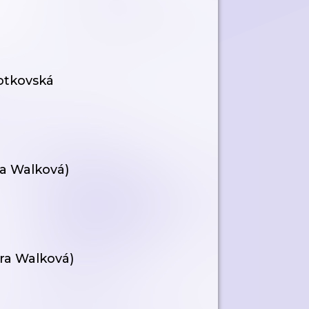
Šotkovská
ára Walková)
ára Walková)