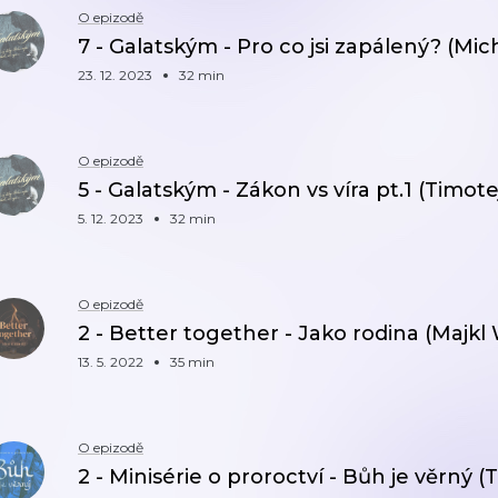
O epizodě
7 - Galatským - Pro co jsi zapálený? (Mi
23. 12. 2023
32 min
O epizodě
5 - Galatským - Zákon vs víra pt.1 (Timot
5. 12. 2023
32 min
O epizodě
2 - Better together - Jako rodina (Majkl
13. 5. 2022
35 min
O epizodě
2 - Minisérie o proroctví - Bůh je věrný 