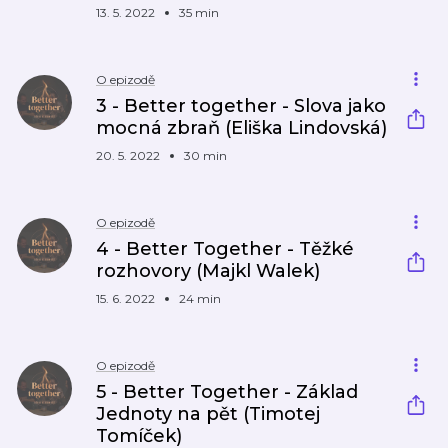
13. 5. 2022
35 min
O epizodě
3 - Better together - Slova jako
mocná zbraň (Eliška Lindovská)
20. 5. 2022
30 min
O epizodě
4 - Better Together - Těžké
rozhovory (Majkl Walek)
15. 6. 2022
24 min
O epizodě
5 - Better Together - Základ
Jednoty na pět (Timotej
Tomíček)