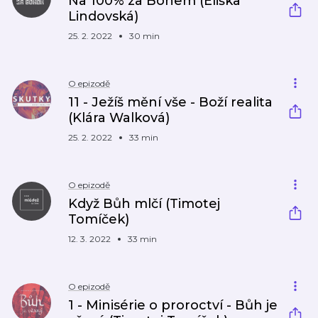
Na 100% za Bohem (Eliška
Lindovská)
25. 2. 2022
30 min
O epizodě
11 - Ježíš mění vše - Boží realita
(Klára Walková)
25. 2. 2022
33 min
O epizodě
Když Bůh mlčí (Timotej
Tomíček)
12. 3. 2022
33 min
O epizodě
1 - Minisérie o proroctví - Bůh je