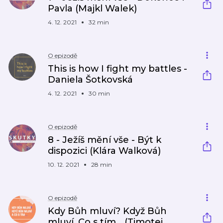
Pavla (Majkl Walek)
4. 12. 2021
32 min
O epizodě
This is how I fight my battles -
Daniela Šotkovská
4. 12. 2021
30 min
O epizodě
8 - Ježíš mění vše - Být k
dispozici (Klára Walková)
10. 12. 2021
28 min
O epizodě
Kdy Bůh mluví? Když Bůh
mluví. Co s tím... (Timotej