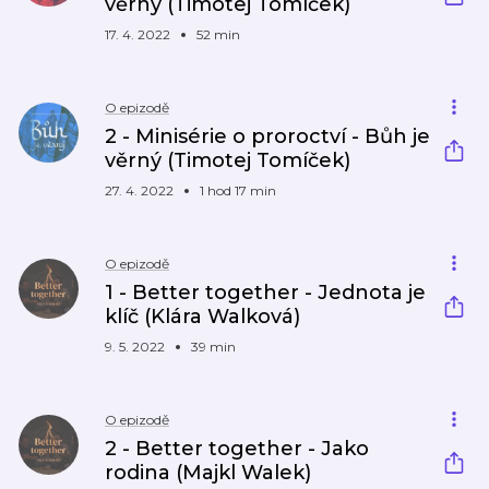
věrný (Timotej Tomíček)
17. 4. 2022
52 min
O epizodě
2 - Minisérie o proroctví - Bůh je
věrný (Timotej Tomíček)
27. 4. 2022
1 hod 17 min
O epizodě
1 - Better together - Jednota je
klíč (Klára Walková)
9. 5. 2022
39 min
O epizodě
2 - Better together - Jako
rodina (Majkl Walek)