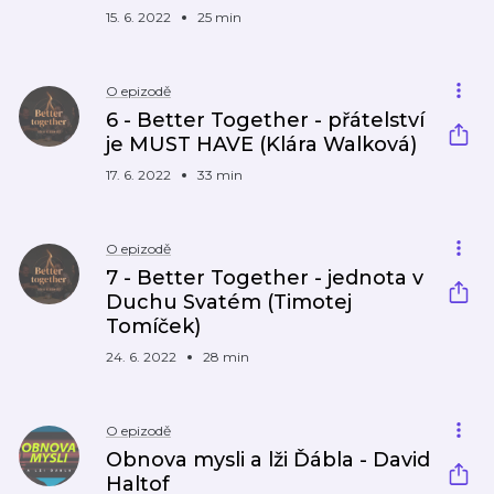
15. 6. 2022
25 min
O epizodě
6 - Better Together - přátelství
je MUST HAVE (Klára Walková)
17. 6. 2022
33 min
O epizodě
7 - Better Together - jednota v
Duchu Svatém (Timotej
Tomíček)
24. 6. 2022
28 min
O epizodě
Obnova mysli a lži Ďábla - David
Haltof