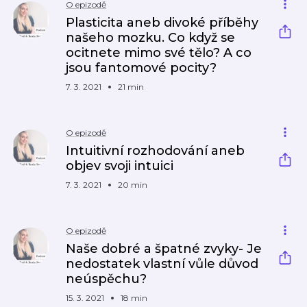
O epizodě
Plasticita aneb divoké příběhy
našeho mozku. Co když se
ocitnete mimo své tělo? A co
jsou fantomové pocity?
7. 3. 2021
21 min
O epizodě
Intuitivní rozhodování aneb
objev svoji intuici
7. 3. 2021
20 min
O epizodě
Naše dobré a špatné zvyky- Je
nedostatek vlastní vůle důvod
neúspěchu?
15. 3. 2021
18 min