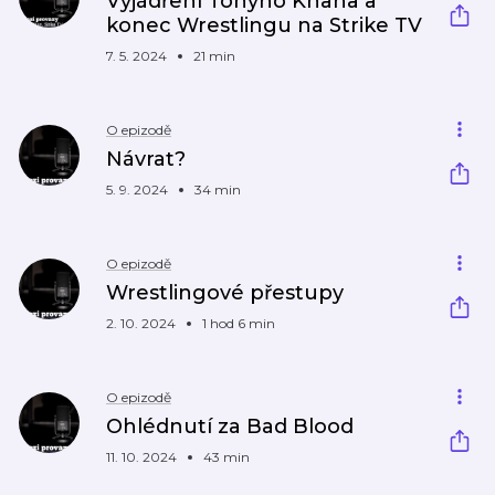
Vyjádření Tonyho Khana a
konec Wrestlingu na Strike TV
7. 5. 2024
21 min
O epizodě
Návrat?
5. 9. 2024
34 min
O epizodě
Wrestlingové přestupy
2. 10. 2024
1 hod 6 min
O epizodě
Ohlédnutí za Bad Blood
11. 10. 2024
43 min