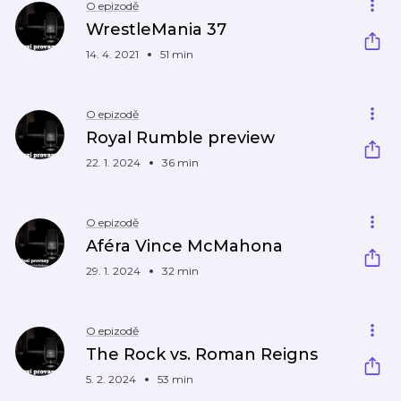
O epizodě
WrestleMania 37
14. 4. 2021
51 min
O epizodě
Royal Rumble preview
22. 1. 2024
36 min
O epizodě
Aféra Vince McMahona
29. 1. 2024
32 min
O epizodě
The Rock vs. Roman Reigns
5. 2. 2024
53 min