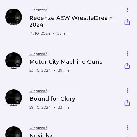
O epizodě
Recenze AEW WrestleDream
2024
14. 10. 2024
56 min
O epizodě
Motor City Machine Guns
23. 10. 2024
39 min
O epizodě
Bound for Glory
29. 10. 2024
33 min
O epizodě
Novinky