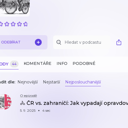
ODEBÍRAT
KOMENTÁŘE
INFO
PODOBNÉ
ZODY
44
dit dle:
Nejnovější
Nejstarší
Nejposlouchanější
O epizodě
🚴 ČR vs. zahraničí: Jak vypadají opravd
5. 9. 2025
4 sec