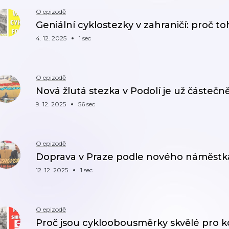
O epizodě
Geniální cyklostezky v zahraničí: proč t
4. 12. 2025
1 sec
O epizodě
Nová žlutá stezka v Podolí je už částečně 
9. 12. 2025
56 sec
O epizodě
Doprava v Praze podle nového náměstka: 
12. 12. 2025
1 sec
O epizodě
Proč jsou cykloobousměrky skvělé pro ko