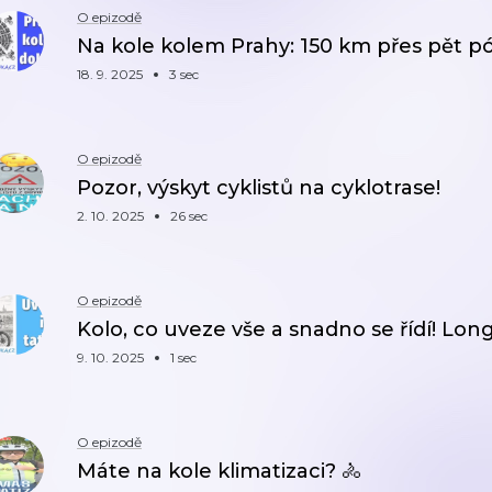
O epizodě
Na kole kolem Prahy: 150 km přes pět p
18. 9. 2025
3 sec
O epizodě
Pozor, výskyt cyklistů na cyklotrase!
2. 10. 2025
26 sec
O epizodě
Kolo, co uveze vše a snadno se řídí! Lon
9. 10. 2025
1 sec
O epizodě
Máte na kole klimatizaci? 🚴