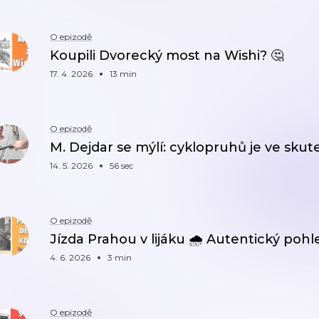
O epizodě
Koupili Dvorecký most na Wishi? 🤔
17. 4. 2026
13 min
O epizodě
M. Dejdar se mýlí: cyklopruhů je ve skut
14. 5. 2026
56 sec
O epizodě
Jízda Prahou v lijáku 🌧️ Autentický pohle
4. 6. 2026
3 min
O epizodě