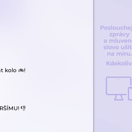
 kolo 🚲!
RŠÍMU! 👎