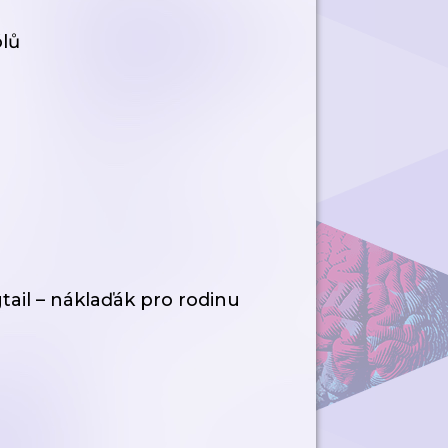
ólů
gtail – náklaďák pro rodinu