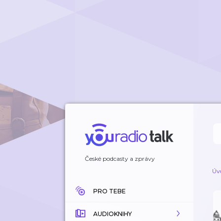
České podcasty a zprávy
Úv
PRO TEBE
AUDIOKNIHY