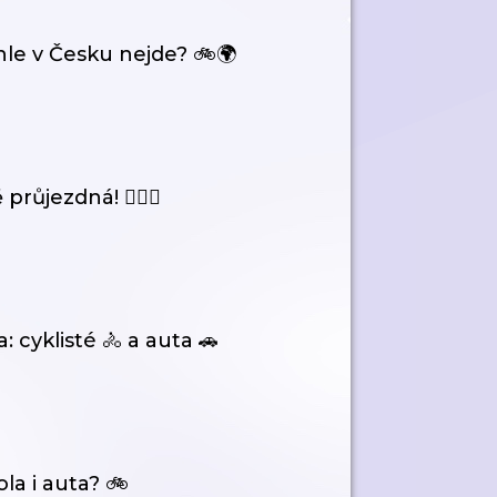
ohle v Česku nejde? 🚲🌍
průjezdná! 🚴‍♀️✨
cyklisté 🚴 a auta 🚗
la i auta? 🚲