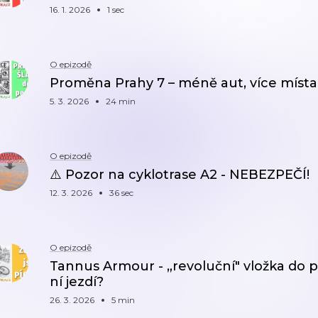
16. 1. 2026
1 sec
O epizodě
Proměna Prahy 7 – méně aut, více místa p
5. 3. 2026
24 min
O epizodě
⚠️ Pozor na cyklotrase A2 - NEBEZPEČÍ!
12. 3. 2026
36 sec
O epizodě
Tannus Armour - „revoluční" vložka do p
ní jezdí?
26. 3. 2026
5 min