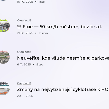
16. 10. 2025
1 sec
O epizodě
🚨 Fixie — 50 km/h městem, bez brzd.
21. 10. 2025
16 min
O epizodě
Neuvěříte, kde všude nesmíte ❌ parkovat
6. 11. 2025
5 sec
O epizodě
Změny na nejvytíženější cyklotrase k HO
20. 11. 2025