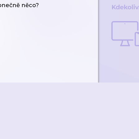
 konečně něco?
ky
Přidat podcast
RSS