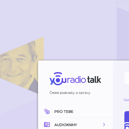
České podcasty a zprávy
Úv
PRO TEBE
AUDIOKNIHY