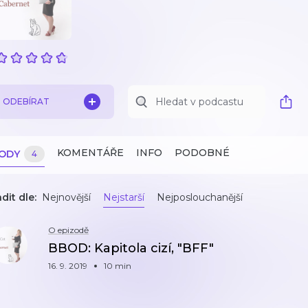
ODEBÍRAT
KOMENTÁŘE
INFO
PODOBNÉ
ZODY
4
dit dle:
Nejnovější
Nejstarší
Nejposlouchanější
O epizodě
BBOD: Kapitola cizí, "BFF"
16. 9. 2019
10 min