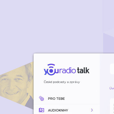
České podcasty a zprávy
Úv
PRO TEBE
AUDIOKNIHY