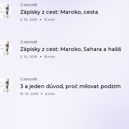
O epizodě
Zápisky z cest: Maroko, cesta
2. 10. 2019
12 min
O epizodě
Zápisky z cest: Maroko, Sahara a hašiš
2. 10. 2019
16 min
O epizodě
3 a jeden důvod, proč milovat podzim
19. 10. 2019
6 min