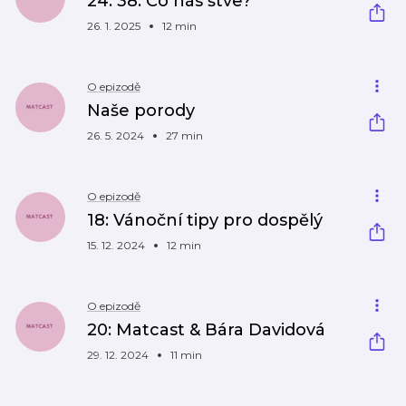
24: 38. Co nás štve?
26. 1. 2025
12 min
O epizodě
Naše porody
26. 5. 2024
27 min
O epizodě
18: Vánoční tipy pro dospělý
15. 12. 2024
12 min
O epizodě
20: Matcast & Bára Davidová
29. 12. 2024
11 min