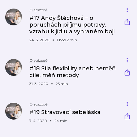
O epizodě
#17 Andy Štěchová – o
poruchách příjmu potravy,
vztahu k jídlu a vyhraném boji
24. 3. 2020
1 hod 2 min
O epizodě
#18 Síla flexibility aneb neměň
cíle, měň metody
31. 3. 2020
25 min
O epizodě
#19 Stravovací sebeláska
7. 4. 2020
24 min