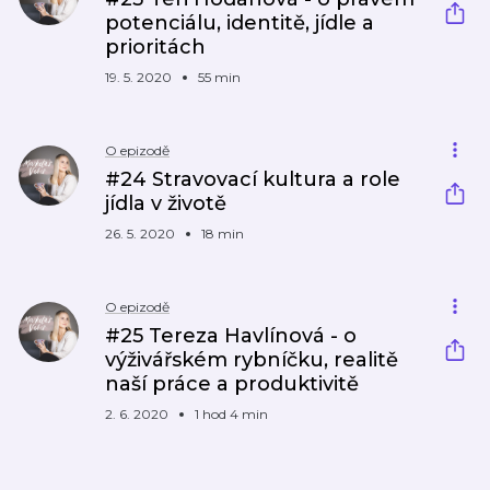
potenciálu, identitě, jídle a
prioritách
19. 5. 2020
55 min
O epizodě
#24 Stravovací kultura a role
jídla v životě
26. 5. 2020
18 min
O epizodě
#25 Tereza Havlínová - o
výživářském rybníčku, realitě
naší práce a produktivitě
2. 6. 2020
1 hod 4 min