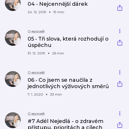
04 • Nejcennější dárek
24. 12. 2019
19 min
O epizodě
05 • Tři slova, která rozhodují o
úspěchu
31. 12. 2019
26 min
O epizodě
06 • Co jsem se naučila z
jednotlivých výživových směrů
7. 1. 2020
33 min
O epizodě
#7 Adél Nejedlá - o zdravém
přístupu, prioritách a cílech