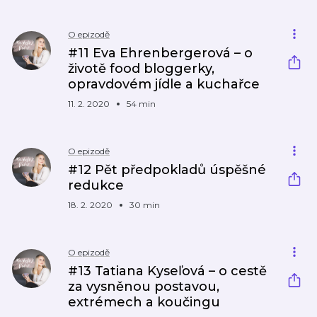
O epizodě
#11 Eva Ehrenbergerová – o
životě food bloggerky,
opravdovém jídle a kuchařce
11. 2. 2020
54 min
O epizodě
#12 Pět předpokladů úspěšné
redukce
18. 2. 2020
30 min
O epizodě
#13 Tatiana Kyseľová – o cestě
za vysněnou postavou,
extrémech a koučingu