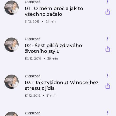
O epizodě
01 • O mém proč a jak to
všechno začalo
3. 12. 2019
21 min
O epizodě
02 • Šest pilířů zdravého
životního stylu
10. 12. 2019
39 min
O epizodě
03 • Jak zvládnout Vánoce bez
stresu z jídla
17. 12. 2019
31 min
O epizodě