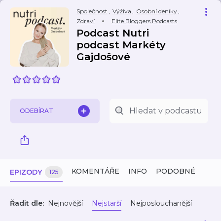
Společnost
,
Výživa
,
Osobní deníky
,
Zdraví
Elite Bloggers Podcasts
Podcast Nutri
podcast Markéty
Gajdošové
ODEBÍRAT
KOMENTÁŘE
INFO
PODOBNÉ
EPIZODY
125
Řadit dle:
Nejnovější
Nejstarší
Nejposlouchanější