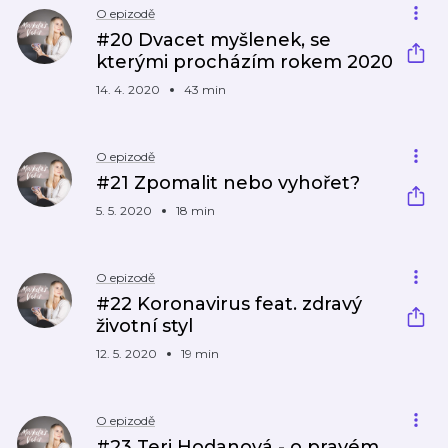
O epizodě
#20 Dvacet myšlenek, se
kterými procházím rokem 2020
14. 4. 2020
43 min
O epizodě
#21 Zpomalit nebo vyhořet?
5. 5. 2020
18 min
O epizodě
#22 Koronavirus feat. zdravý
životní styl
12. 5. 2020
19 min
O epizodě
#23 Teri Hodanová - o pravém