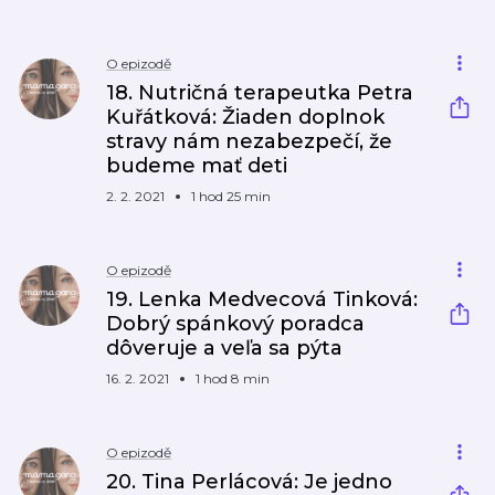
O epizodě
18. Nutričná terapeutka Petra
Kuřátková: Žiaden doplnok
stravy nám nezabezpečí, že
budeme mať deti
2. 2. 2021
1 hod 25 min
O epizodě
19. Lenka Medvecová Tinková:
Dobrý spánkový poradca
dôveruje a veľa sa pýta
16. 2. 2021
1 hod 8 min
O epizodě
20. Tina Perlácová: Je jedno