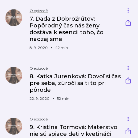
O epizodě
7. Dada z Dobrožrútov:
Popôrodný čas nás ženy
dostáva k esencii toho, čo
naozaj sme
8. 9. 2020
42 min
O epizodě
8. Katka Jurenková: Dovoľ si čas
pre seba, zúročí sa ti to pri
pôrode
22. 9. 2020
52 min
O epizodě
9. Kristína Tormová: Materstvo
nie sú spiace deti v kvetináči