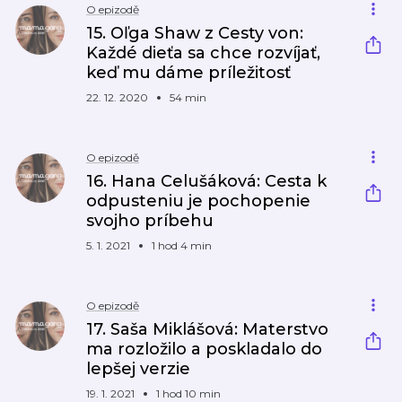
O epizodě
15. Oľga Shaw z Cesty von:
Každé dieťa sa chce rozvíjať,
keď mu dáme príležitosť
22. 12. 2020
54 min
O epizodě
16. Hana Celušáková: Cesta k
odpusteniu je pochopenie
svojho príbehu
5. 1. 2021
1 hod 4 min
O epizodě
17. Saša Miklášová: Materstvo
ma rozložilo a poskladalo do
lepšej verzie
19. 1. 2021
1 hod 10 min