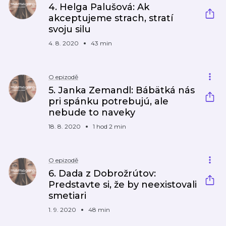
4. Helga Palušová: Ak
akceptujeme strach, stratí
svoju silu
4. 8. 2020
43 min
O epizodě
5. Janka Zemandl: Bábätká nás
pri spánku potrebujú, ale
nebude to naveky
18. 8. 2020
1 hod 2 min
O epizodě
6. Dada z Dobrožrútov:
Predstavte si, že by neexistovali
smetiari
1. 9. 2020
48 min