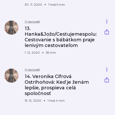
30. 11. 2020
1 hod 5 min
O epizodě
13.
Hanka&Jožo/Cestujemespolu:
Cestovanie s bábätkom praje
lenivým cestovateľom
1. 12. 2020
55 min
O epizodě
14. Veronika Cifrová
Ostrihoňová: Keď je ženám
lepšie, prospieva celá
spoločnosť
15. 12. 2020
1 hod 4 min