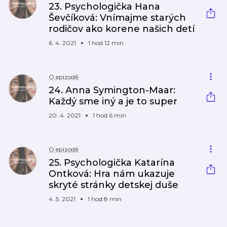
23. Psychologička Hana
Ševčíková: Vnímajme starých
rodičov ako korene našich detí
6. 4. 2021
1 hod 12 min
O epizodě
24. Anna Symington-Maar:
Každý sme iný a je to super
20. 4. 2021
1 hod 6 min
O epizodě
25. Psychologička Katarína
Ontková: Hra nám ukazuje
skryté stránky detskej duše
4. 5. 2021
1 hod 8 min