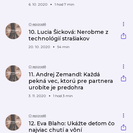
6. 10. 2020
1 hod 7 min
O epizodě
10. Lucia Šicková: Nerobme z
technológií strašiakov
20. 10. 2020
54 min
O epizodě
11. Andrej Zemandl: Každá
pekná vec, ktorú pre partnera
urobíte je predohra
3. 11. 2020
1 hod 3 min
O epizodě
12. Eva Blaho: Ukážte deťom čo
najviac chutí a vôní