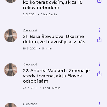
koľko teraz cvičím, ak za 10
rokov nebudem
2. 3. 2021
1 hod 5 min
O epizodě
21. Baša Števulová: Ukážme
deťom, že hravosť je aj v nás
16. 3. 2021
54 min
O epizodě
22. Andrea Vadkerti: Zmena je
vtedy trvácna, ak ju človek
odrobí sám
23. 3. 2021
1 hod 25 min
O epizodě