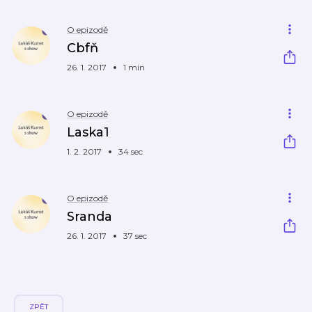
O epizodě
Cbfň
26. 1. 2017
1 min
O epizodě
Laska1
1. 2. 2017
34 sec
O epizodě
Sranda
26. 1. 2017
37 sec
ZPĚT