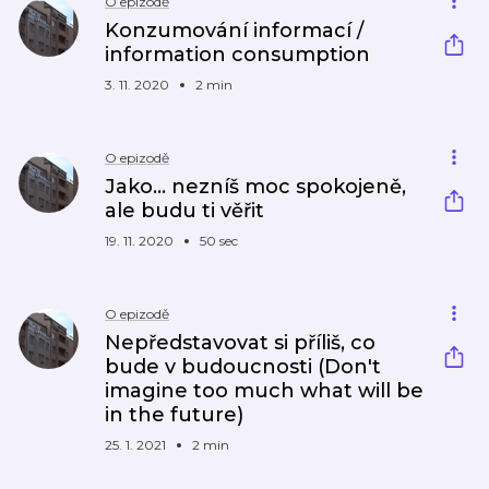
O epizodě
Konzumování informací /
information consumption
3. 11. 2020
2 min
O epizodě
Jako... nezníš moc spokojeně,
ale budu ti věřit
19. 11. 2020
50 sec
O epizodě
Nepředstavovat si příliš, co
bude v budoucnosti (Don't
imagine too much what will be
in the future)
25. 1. 2021
2 min