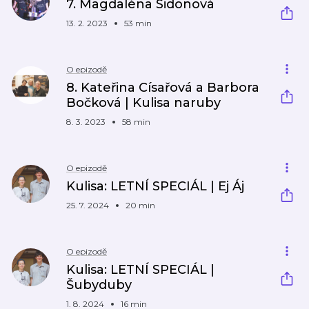
7. Magdaléna Sidonová
13. 2. 2023
53 min
O epizodě
8. Kateřina Císařová a Barbora
Bočková | Kulisa naruby
8. 3. 2023
58 min
O epizodě
Kulisa: LETNÍ SPECIÁL | Ej Áj
25. 7. 2024
20 min
O epizodě
Kulisa: LETNÍ SPECIÁL |
Šubyduby
1. 8. 2024
16 min