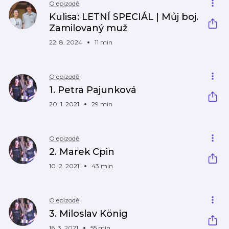
O epizodě
Kulisa: LETNÍ SPECIÁL | Můj boj.
Zamilovaný muž
22. 8. 2024
11 min
O epizodě
1. Petra Pajunková
20. 1. 2021
29 min
O epizodě
2. Marek Cpin
10. 2. 2021
43 min
O epizodě
3. Miloslav König
16. 3. 2021
55 min