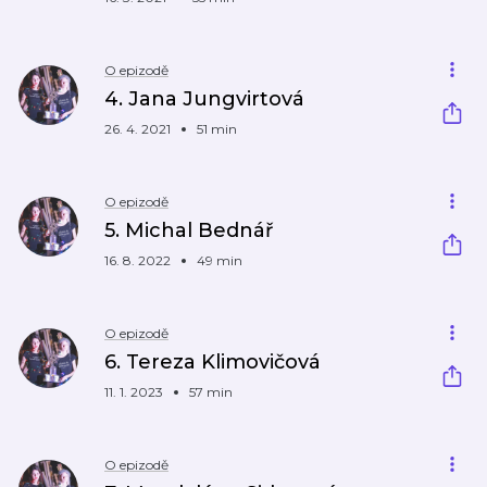
O epizodě
4. Jana Jungvirtová
26. 4. 2021
51 min
O epizodě
5. Michal Bednář
16. 8. 2022
49 min
O epizodě
6. Tereza Klimovičová
11. 1. 2023
57 min
O epizodě