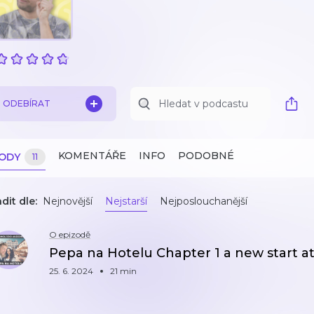
ODEBÍRAT
KOMENTÁŘE
INFO
PODOBNÉ
ZODY
11
dit dle:
Nejnovější
Nejstarší
Nejposlouchanější
O epizodě
Pepa na Hotelu Chapter 1 a new start at
25. 6. 2024
21 min