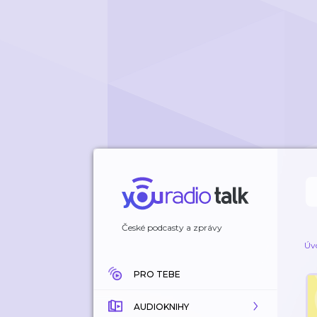
České podcasty a zprávy
Úv
PRO TEBE
AUDIOKNIHY