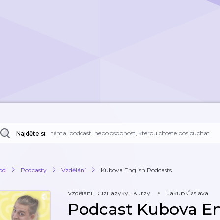
Najděte si:
od
Podcasty
Vzdělání
Kubova English Podcasts
Vzdělání
,
Cizí jazyky
,
Kurzy
Jakub Čáslava
Podcast Kubova En