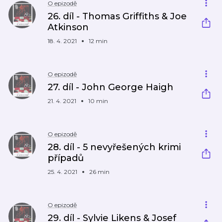
O epizodě
26. díl - Thomas Griffiths & Joe
Atkinson
18. 4. 2021
12 min
O epizodě
27. díl - John George Haigh
21. 4. 2021
10 min
O epizodě
28. díl - 5 nevyřešených krimi
případů
25. 4. 2021
26 min
O epizodě
29. díl - Sylvie Likens & Josef