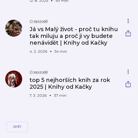
12. 8. 2025
49 min
O epizodě
Já vs Malý život - proč tu knihu
tak miluju a proč ji vy budete
nenávidět | Knihy od Kačky
4. 2. 2026
54 min
O epizodě
top 5 nejhorších knih za rok
2025 | Knihy od Kačky
7. 3. 2026
37 min
ZPĚT