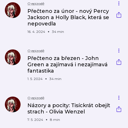
O epizodě
Přečteno za únor - nový Percy
Jackson a Holly Black, která se
nepovedla
16. 4. 2024
34 min
O epizodě
Přečteno za březen - John
Green a zajímavá i nezajímavá
fantastika
1. 5. 2024
34 min
O epizodě
Názory a pocity: Tisíckrát obejít
strach - Olivia Wenzel
7. 5. 2024
8 min