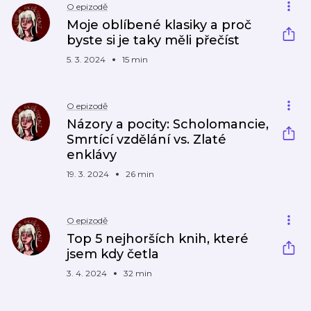
O epizodě
Moje oblíbené klasiky a proč
byste si je taky měli přečíst
5. 3. 2024
15 min
O epizodě
Názory a pocity: Scholomancie,
Smrtící vzdělání vs. Zlaté
enklávy
19. 3. 2024
26 min
O epizodě
Top 5 nejhorších knih, které
jsem kdy četla
3. 4. 2024
32 min