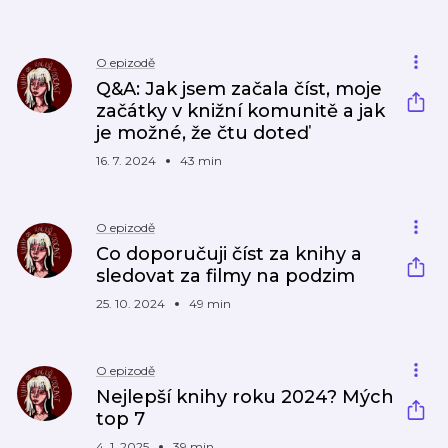
O epizodě
Q&A: Jak jsem začala číst, moje
začátky v knižní komunitě a jak
je možné, že čtu doteď
16. 7. 2024
43 min
O epizodě
Co doporučuji číst za knihy a
sledovat za filmy na podzim
25. 10. 2024
49 min
O epizodě
Nejlepší knihy roku 2024? Mých
top 7
4. 1. 2025
39 min