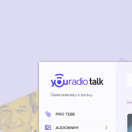
České podcasty a zprávy
Úv
PRO TEBE
AUDIOKNIHY