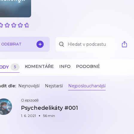
ODEBÍRAT
KOMENTÁŘE
INFO
PODOBNÉ
ZODY
5
dit dle:
Nejnovější
Nejstarší
Nejposlouchanější
O epizodě
Psychedelikáty #001
1. 6. 2021
56 min