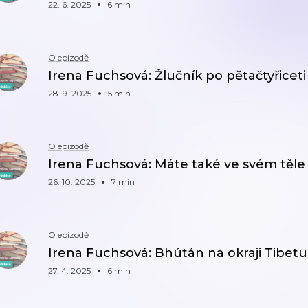
22. 6. 2025
6 min
O epizodě
Irena Fuchsová: Žlučník po pětačtyřiceti
28. 9. 2025
5 min
O epizodě
Irena Fuchsová: Máte také ve svém těle
26. 10. 2025
7 min
O epizodě
Irena Fuchsová: Bhútán na okraji Tibetu
27. 4. 2025
6 min