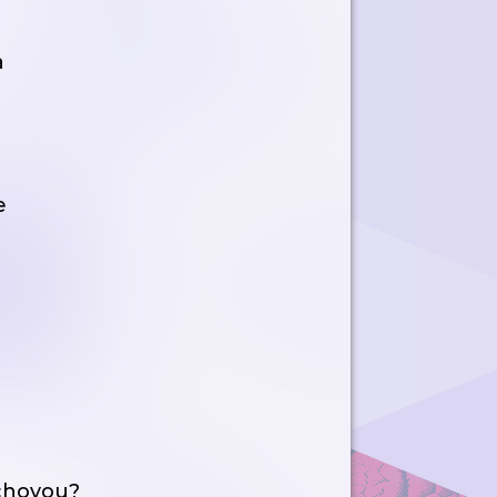
a
e
ýchovou?