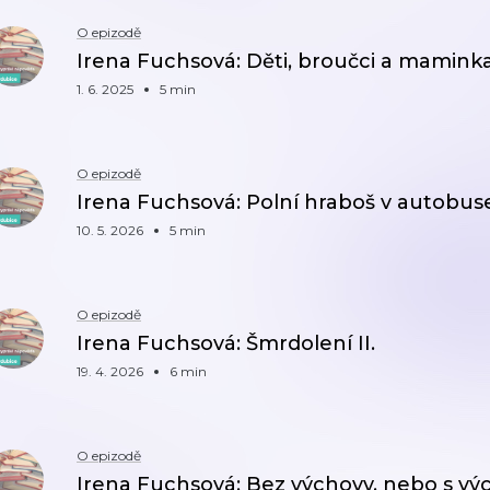
O epizodě
Irena Fuchsová: Děti, broučci a mamink
1. 6. 2025
5 min
O epizodě
Irena Fuchsová: Polní hraboš v autobus
10. 5. 2026
5 min
O epizodě
Irena Fuchsová: Šmrdolení II.
19. 4. 2026
6 min
O epizodě
Irena Fuchsová: Bez výchovy, nebo s v