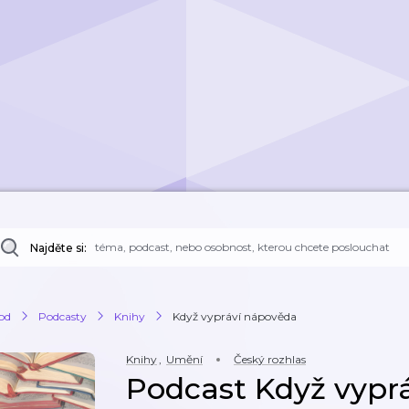
Najděte si:
od
Podcasty
Knihy
Když vypráví nápověda
Knihy
,
Umění
Český rozhlas
Podcast Když vypr