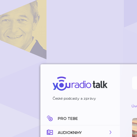
České podcasty a zprávy
Úv
PRO TEBE
AUDIOKNIHY