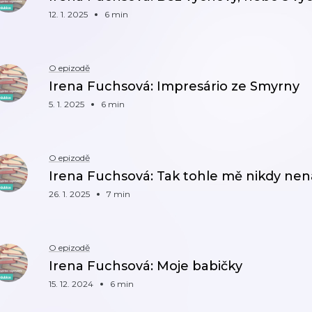
12. 1. 2025
6 min
O epizodě
Irena Fuchsová: Impresário ze Smyrny
5. 1. 2025
6 min
O epizodě
Irena Fuchsová: Tak tohle mě nikdy nen
26. 1. 2025
7 min
O epizodě
Irena Fuchsová: Moje babičky
15. 12. 2024
6 min