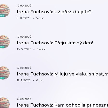
O epizodě
Irena Fuchsová: Už přezubujete?
9. 11. 2025
5 min
O epizodě
Irena Fuchsová: Přeju krásný den!
18. 5. 2025
5 min
O epizodě
Irena Fuchsová: Miluju ve vlaku snídat, s
19. 1. 2025
6 min
O epizodě
Irena Fuchsová: Kam odhodila princezna