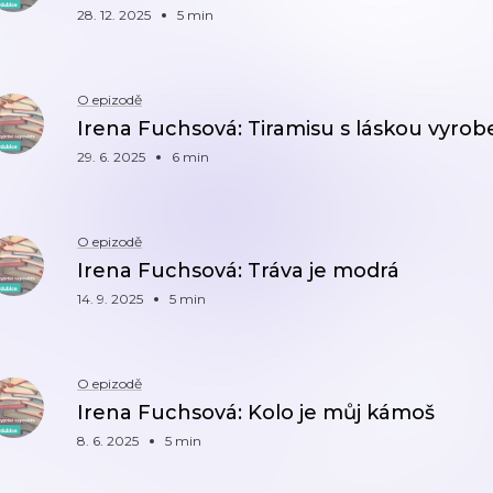
28. 12. 2025
5 min
O epizodě
Irena Fuchsová: Tiramisu s láskou vyro
29. 6. 2025
6 min
O epizodě
Irena Fuchsová: Tráva je modrá
14. 9. 2025
5 min
O epizodě
Irena Fuchsová: Kolo je můj kámoš
8. 6. 2025
5 min