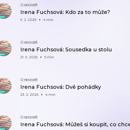
O epizodě
Irena Fuchsová: Kdo za to může?
9. 2. 2025
4 min
O epizodě
Irena Fuchsová: Sousedka u stolu
21. 9. 2025
5 min
O epizodě
Irena Fuchsová: Dvě pohádky
23. 2. 2025
4 min
O epizodě
Irena Fuchsová: Můžeš si koupit, co chce