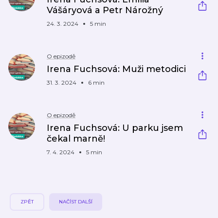
Vášáryová a Petr Nárožný
24. 3. 2024
5 min
O epizodě
Irena Fuchsová: Muži metodici
31. 3. 2024
6 min
O epizodě
Irena Fuchsová: U parku jsem
čekal marně!
7. 4. 2024
5 min
ZPĚT
NAČÍST DALŠÍ