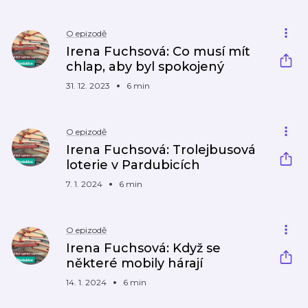
O epizodě
Irena Fuchsová: Co musí mít
chlap, aby byl spokojený
31. 12. 2023
6 min
O epizodě
Irena Fuchsová: Trolejbusová
loterie v Pardubicích
7. 1. 2024
6 min
O epizodě
Irena Fuchsová: Když se
některé mobily hárají
14. 1. 2024
6 min