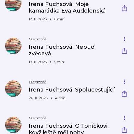
Irena Fuchsová: Moje
kamarádka Eva Audolenská
12. 11. 2023
6 min
O epizodě
Irena Fuchsová: Nebuď
zvědavá
19. 11. 2023
5 min
O epizodě
Irena Fuchsová: Spolucestující
26. 11. 2023
4 min
O epizodě
Irena Fuchsová: O Toníčkovi,
když ještě měl nohy