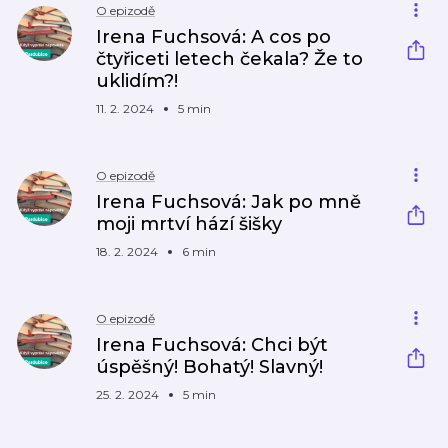
O epizodě
Irena Fuchsová: A cos po
čtyřiceti letech čekala? Že to
uklidím?!
11. 2. 2024
5 min
O epizodě
Irena Fuchsová: Jak po mně
moji mrtví hází šišky
18. 2. 2024
6 min
O epizodě
Irena Fuchsová: Chci být
úspěšný! Bohatý! Slavný!
25. 2. 2024
5 min