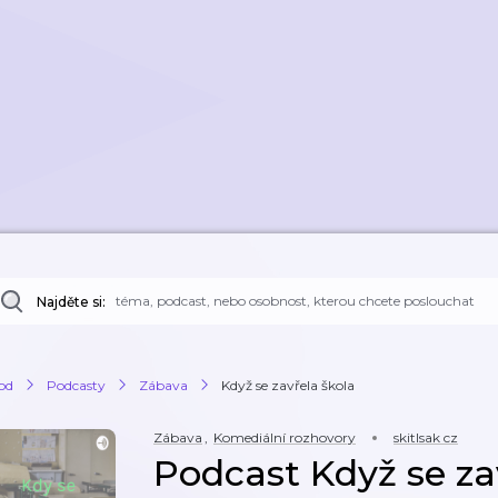
Najděte si:
od
Podcasty
Zábava
Když se zavřela škola
Zábava
,
Komediální rozhovory
skitlsak cz
Podcast Když se za