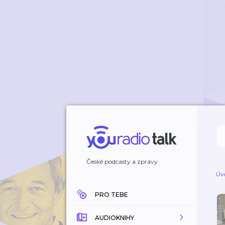
České podcasty a zprávy
Úv
PRO TEBE
AUDIOKNIHY