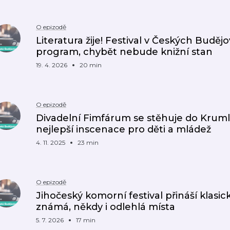
O epizodě
Literatura žije! Festival v Českých Buděj
program, chybět nebude knižní stan
19. 4. 2026
20 min
O epizodě
Divadelní Fimfárum se stěhuje do Kruml
nejlepší inscenace pro děti a mládež
4. 11. 2025
23 min
O epizodě
Jihočeský komorní festival přináší kla
známá, někdy i odlehlá místa
5. 7. 2026
17 min