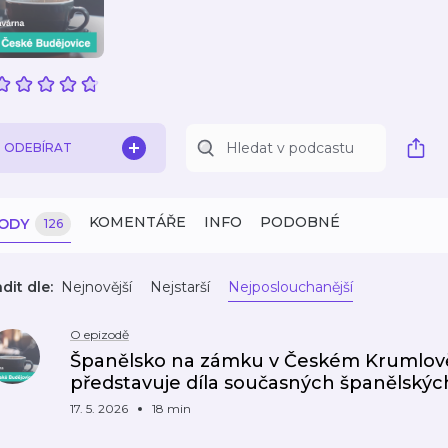
ODEBÍRAT
KOMENTÁŘE
INFO
PODOBNÉ
ZODY
126
dit dle:
Nejnovější
Nejstarší
Nejposlouchanější
O epizodě
Španělsko na zámku v Českém Krumlově.
představuje díla současných španělskýc
17. 5. 2026
18 min