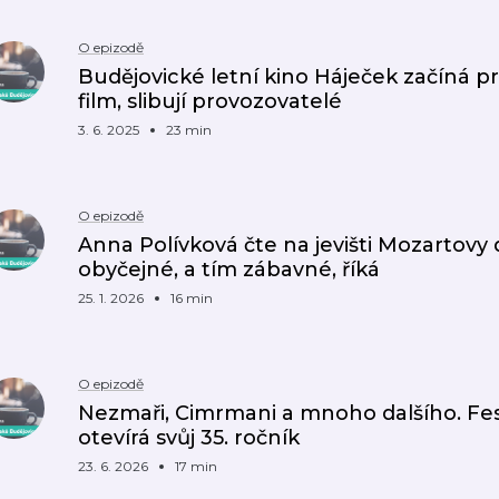
O epizodě
Budějovické letní kino Háječek začíná pr
film, slibují provozovatelé
3. 6. 2025
23 min
O epizodě
Anna Polívková čte na jevišti Mozartovy 
obyčejné, a tím zábavné, říká
25. 1. 2026
16 min
O epizodě
Nezmaři, Cimrmani a mnoho dalšího. Fes
otevírá svůj 35. ročník
23. 6. 2026
17 min