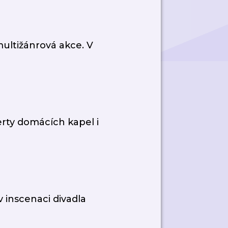
multižánrová akce. V
erty domácích kapel i
v inscenaci divadla