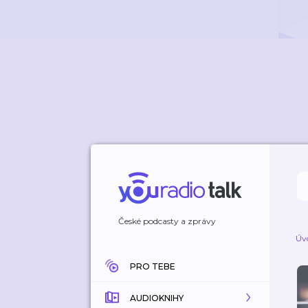
České podcasty a zprávy
Úv
PRO TEBE
AUDIOKNIHY