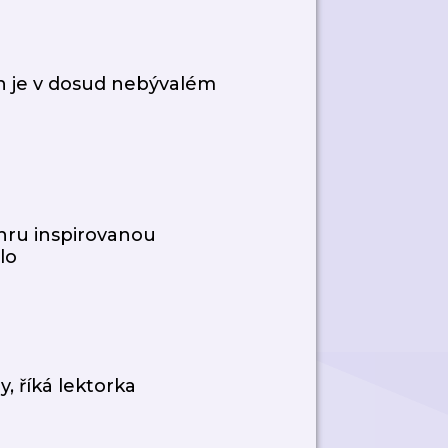
h je v dosud nebývalém
ohru inspirovanou
lo
y, říká lektorka