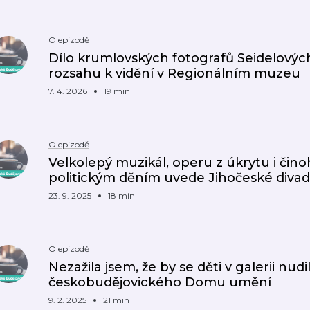
O epizodě
Dílo krumlovských fotografů Seidelovýc
rozsahu k vidění v Regionálním muzeu
7. 4. 2026
19 min
O epizodě
Velkolepý muzikál, operu z úkrytu i čin
politickým děním uvede Jihočeské divad
23. 9. 2025
18 min
O epizodě
Nezažila jsem, že by se děti v galerii nudil
českobudějovického Domu umění
9. 2. 2025
21 min