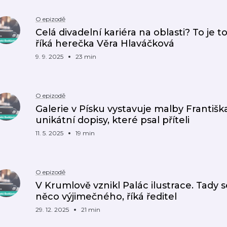
O epizodě
Celá divadelní kariéra na oblasti? To je to
říká herečka Věra Hlaváčková
9. 9. 2025
23 min
O epizodě
Galerie v Písku vystavuje malby Franti
unikátní dopisy, které psal příteli
11. 5. 2025
19 min
O epizodě
V Krumlově vznikl Palác ilustrace. Tady s
něco výjimečného, říká ředitel
29. 12. 2025
21 min