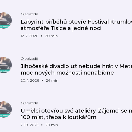
O epizodě
Labyrint příběhů otevře Festival Kruml
atmosféře Tisíce a jedné noci
12. 7. 2026
20 min
O epizodě
Jihočeské divadlo už nebude hrát v Met
moc nových možností nenabídne
20. 1. 2026
24 min
O epizodě
Umělci otevřou své ateliéry. Zájemci se
100 míst, třeba k loutkářům
7. 10. 2025
20 min