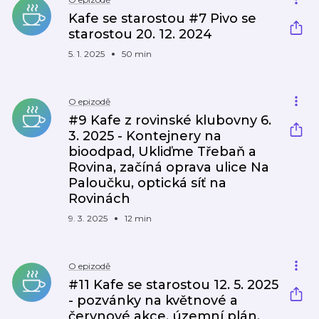
Kafe se starostou #7 Pivo se
starostou 20. 12. 2024
5. 1. 2025
50 min
O epizodě
#9 Kafe z rovinské klubovny 6.
3. 2025 - Kontejnery na
bioodpad, Ukliďme Třebaň a
Rovina, začíná oprava ulice Na
Paloučku, optická síť na
Rovinách
9. 3. 2025
12 min
O epizodě
#11 Kafe se starostou 12. 5. 2025
- pozvánky na květnové a
červnové akce, územní plán,