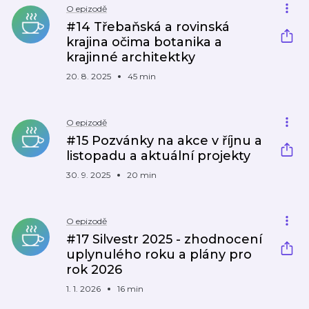
O epizodě
#14 Třebaňská a rovinská
krajina očima botanika a
krajinné architektky
20. 8. 2025
45 min
O epizodě
#15 Pozvánky na akce v říjnu a
listopadu a aktuální projekty
30. 9. 2025
20 min
O epizodě
#17 Silvestr 2025 - zhodnocení
uplynulého roku a plány pro
rok 2026
1. 1. 2026
16 min