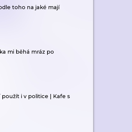
odle toho na jaké mají
ka mi běhá mráz po
použít i v politice | Kafe s