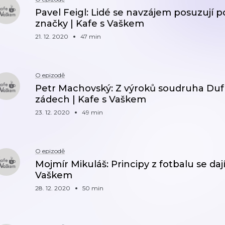
Pavel Feigl: Lidé se navzájem posuzují p
značky | Kafe s Vaškem
21. 12. 2020
47 min
O epizodě
Petr Machovský: Z výroků soudruha Duf
zádech | Kafe s Vaškem
23. 12. 2020
49 min
O epizodě
Mojmír Mikuláš: Principy z fotbalu se dají 
Vaškem
28. 12. 2020
50 min