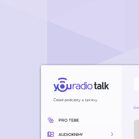
České podcasty a zprávy
Úv
PRO TEBE
AUDIOKNIHY