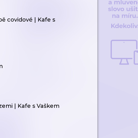
bě covidové | Kafe s
m
 zemi | Kafe s Vaškem