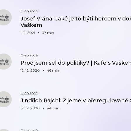
O epizodě
Josef Vrána: Jaké je to býti hercem v do
Vaškem
1. 2. 2021
37 min
O epizodě
Proč jsem šel do politiky? | Kafe s Vaške
12. 12. 2020
46 min
O epizodě
Jindřich Rajchl: Žijeme v přeregulované
12. 12. 2020
44 min
O epizodě