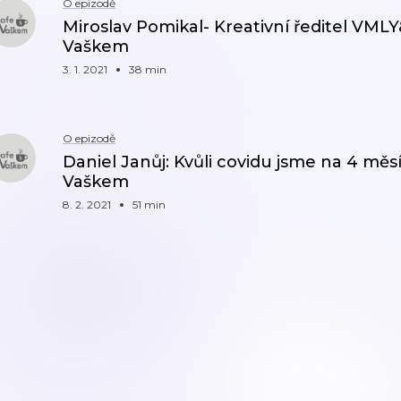
O epizodě
Miroslav Pomikal- Kreativní ředitel VMLY&
Vaškem
3. 1. 2021
38 min
O epizodě
Daniel Janůj: Kvůli covidu jsme na 4 měsí
Vaškem
8. 2. 2021
51 min