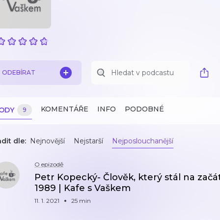
ODEBÍRAT
KOMENTÁŘE
INFO
PODOBNÉ
ZODY
9
dit dle:
Nejnovější
Nejstarší
Nejposlouchanější
O epizodě
Petr Kopecký- Člověk, který stál na začát
1989 | Kafe s Vaškem
11. 1. 2021
25 min