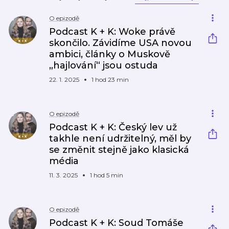
O epizodě
Podcast K + K: Woke právě
skončilo. Závidíme USA novou
ambici, články o Muskově
„hajlování“ jsou ostuda
22. 1. 2025
1 hod 23 min
O epizodě
Podcast K + K: Český lev už
takhle není udržitelný, měl by
se změnit stejně jako klasická
média
11. 3. 2025
1 hod 5 min
O epizodě
Podcast K + K: Soud Tomáše