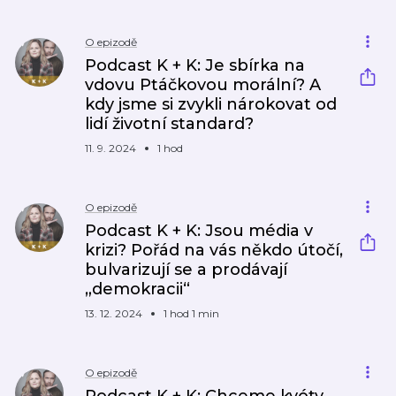
O epizodě
Podcast K + K: Je sbírka na
vdovu Ptáčkovou morální? A
kdy jsme si zvykli nárokovat od
lidí životní standard?
11. 9. 2024
1 hod
O epizodě
Podcast K + K: Jsou média v
krizi? Pořád na vás někdo útočí,
bulvarizují se a prodávají
„demokracii“
13. 12. 2024
1 hod 1 min
O epizodě