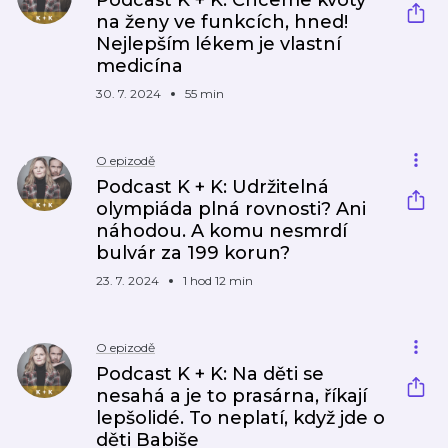
Podcast K + K: Chceme kvóty
na ženy ve funkcích, hned!
Nejlepším lékem je vlastní
medicína
30. 7. 2024
55 min
O epizodě
Podcast K + K: Udržitelná
olympiáda plná rovnosti? Ani
náhodou. A komu nesmrdí
bulvár za 199 korun?
23. 7. 2024
1 hod 12 min
O epizodě
Podcast K + K: Na děti se
nesahá a je to prasárna, říkají
lepšolidé. To neplatí, když jde o
děti Babiše