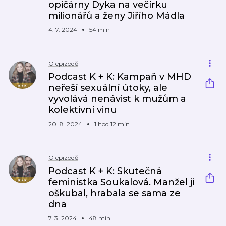
opičárny Dyka na večírku
milionářů a ženy Jiřího Mádla
4. 7. 2024
54 min
O epizodě
Podcast K + K: Kampaň v MHD
neřeší sexuální útoky, ale
vyvolává nenávist k mužům a
kolektivní vinu
20. 8. 2024
1 hod 12 min
O epizodě
Podcast K + K: Skutečná
feministka Soukalová. Manžel ji
oškubal, hrabala se sama ze
dna
7. 3. 2024
48 min