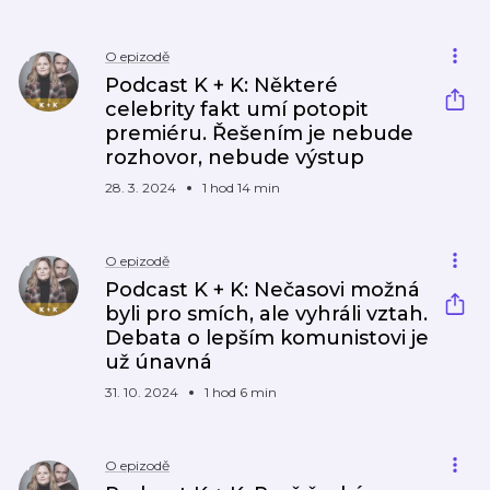
O epizodě
Podcast K + K: Některé
celebrity fakt umí potopit
premiéru. Řešením je nebude
rozhovor, nebude výstup
28. 3. 2024
1 hod 14 min
O epizodě
Podcast K + K: Nečasovi možná
byli pro smích, ale vyhráli vztah.
Debata o lepším komunistovi je
už únavná
31. 10. 2024
1 hod 6 min
O epizodě