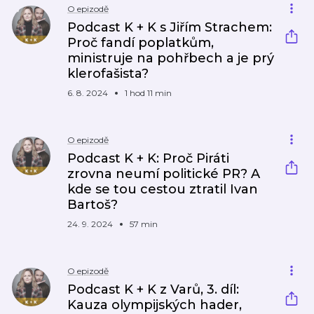
O epizodě
Podcast K + K s Jiřím Strachem:
Proč fandí poplatkům,
ministruje na pohřbech a je prý
klerofašista?
6. 8. 2024
1 hod 11 min
O epizodě
Podcast K + K: Proč Piráti
zrovna neumí politické PR? A
kde se tou cestou ztratil Ivan
Bartoš?
24. 9. 2024
57 min
O epizodě
Podcast K + K z Varů, 3. díl:
Kauza olympijských hader,