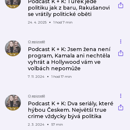
Podcast K + K: Turek jede
politiku jak z baru, Rakušanovi
se vrátily politické oběti
24. 4. 2025
1 hod 7 min
O epizodě
Podcast K + K: Jsem žena není
program, Kamala ani nechtěla
vyhrát a Hollywood vám ve
volbách nepomůže
7. 11. 2024
1 hod 17 min
O epizodě
Podcast K + K: Dva seriály, které
hýbou Českem. Největší true
crime vždycky bývá politika
2. 3. 2024
57 min