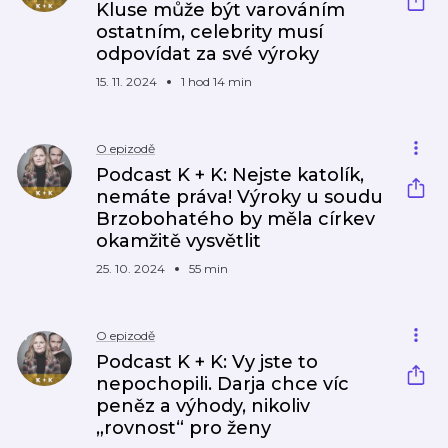
Kluse může být varováním
ostatním, celebrity musí
odpovídat za své výroky
15. 11. 2024
1 hod 14 min
O epizodě
Podcast K + K: Nejste katolík,
nemáte práva! Výroky u soudu
Brzobohatého by měla církev
okamžitě vysvětlit
25. 10. 2024
55 min
O epizodě
Podcast K + K: Vy jste to
nepochopili. Darja chce víc
peněz a výhody, nikoliv
„rovnost“ pro ženy