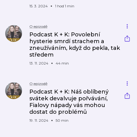
15. 3. 2024
1 hod 1 min
O epizodě
Podcast K + K: Povolební
hysterie smrdí strachem a
zneužíváním, když do pekla, tak
středem
13. 11. 2024
44 min
O epizodě
Podcast K + K: Náš oblíbený
svátek devalvuje pořvávání,
Fialovy nápady vás mohou
dostat do problémů
19. 11. 2024
50 min