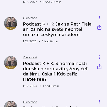
12. 3. 2024
1 hod 20 min
O epizodě
Podcast K + K: Jak se Petr Fiala
ani za nic na světě nechtěl
umazal českým národem
1. 12. 2023
1 hod 6 min
O epizodě
Podcast K + K: S normálností
dneska neprorazíte, ženy čelí
dalšímu úskalí. Kdo zařízl
HateFree?
13. 7. 2024
1 hod 8 min
O epizodě