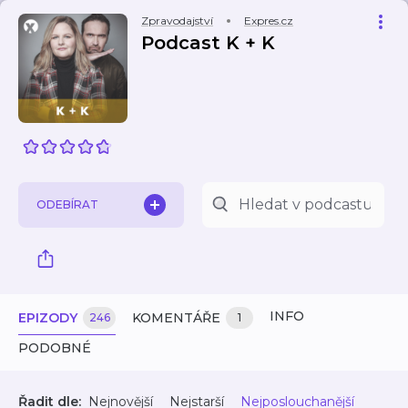
Zpravodajství
Expres.cz
Podcast K + K
ODEBÍRAT
INFO
EPIZODY
KOMENTÁŘE
246
1
PODOBNÉ
Řadit dle:
Nejnovější
Nejstarší
Nejposlouchanější