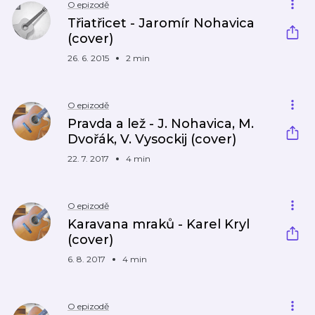
O epizodě
Třiatřicet - Jaromír Nohavica
(cover)
26. 6. 2015
2 min
O epizodě
Pravda a lež - J. Nohavica, M.
Dvořák, V. Vysockij (cover)
22. 7. 2017
4 min
O epizodě
Karavana mraků - Karel Kryl
(cover)
6. 8. 2017
4 min
O epizodě