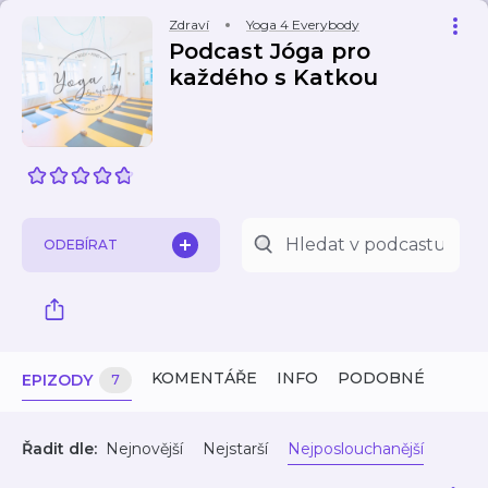
Zdraví
Yoga 4 Everybody
Podcast Jóga pro
každého s Katkou
ODEBÍRAT
KOMENTÁŘE
INFO
PODOBNÉ
EPIZODY
7
Řadit dle:
Nejnovější
Nejstarší
Nejposlouchanější