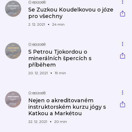
O epizodě
Se Zuzkou Koudelkovou o józe
pro všechny
2. 12. 2021
24 min
O epizodě
S Petrou Tjokordou o
minerálních špercích s
příběhem
20. 12. 2021
19 min
O epizodě
Nejen o akreditovaném
instruktorském kurzu jógy s
Katkou a Markétou
22. 12. 2021
20 min