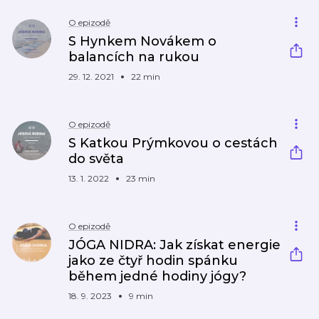
O epizodě
S Hynkem Novákem o
balancích na rukou
29. 12. 2021
22 min
O epizodě
S Katkou Prýmkovou o cestách
do světa
13. 1. 2022
23 min
O epizodě
JÓGA NIDRA: Jak získat energie
jako ze čtyř hodin spánku
během jedné hodiny jógy?
18. 9. 2023
9 min