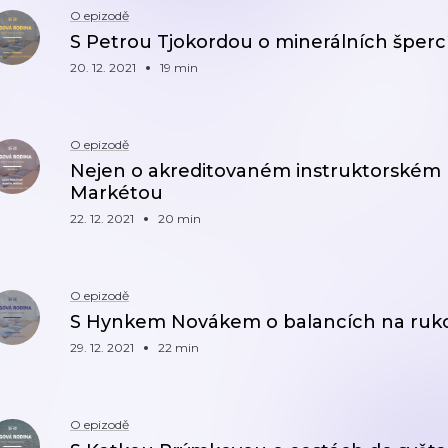
O epizodě
S Petrou Tjokordou o minerálních šperc
20. 12. 2021
19 min
O epizodě
Nejen o akreditovaném instruktorském 
Markétou
22. 12. 2021
20 min
O epizodě
S Hynkem Novákem o balancích na ruk
29. 12. 2021
22 min
O epizodě