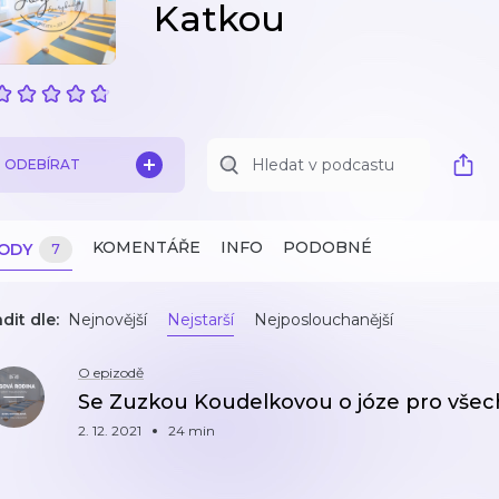
Katkou
ODEBÍRAT
KOMENTÁŘE
INFO
PODOBNÉ
ZODY
7
dit dle:
Nejnovější
Nejstarší
Nejposlouchanější
O epizodě
Se Zuzkou Koudelkovou o józe pro vše
2. 12. 2021
24 min