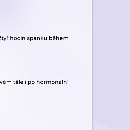
 čtyř hodin spánku během
vém těle i po hormonální