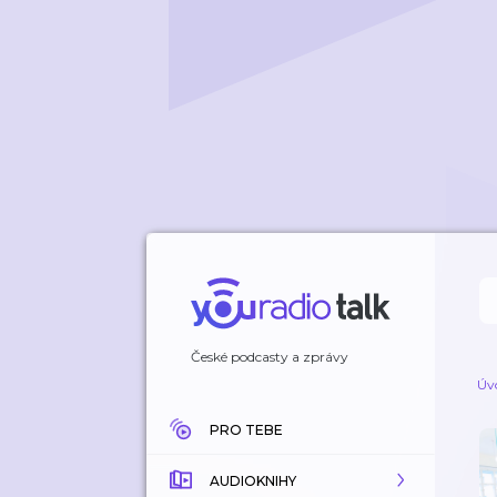
České podcasty a zprávy
Úv
PRO TEBE
AUDIOKNIHY