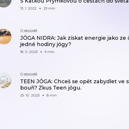
S Katkou Prýmkovou o cestách do světa
13. 1. 2022
23 min
O epizodě
JÓGA NIDRA: Jak získat energie jako ze
jedné hodiny jógy?
18. 9. 2023
9 min
O epizodě
TEEN JÓGA: Chceš se opět zabydlet ve s
bouři? Zkus Teen jógu.
25. 10. 2023
8 min