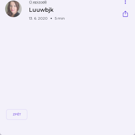
O epizodě
Luuwbjk
13. 6. 2020
5 min
ZPĚT